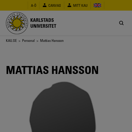
Hoppa
A-Ö
CANVAS
MITT KAU
till
huvudinnehåll
KARLSTADS
UNIVERSITET
Länkstig
KAU.SE
>
Personal
> Mattias Hansson
MATTIAS HANSSON