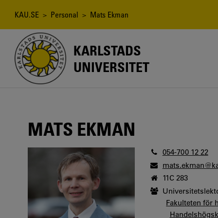
Hoppa
till
Länkstig
KAU.SE
>
Personal
> Mats Ekman
huvudinnehåll
KARLSTADS
UNIVERSITET
MATS EKMAN
054-700 12 22
mats.ekman@ka
11C 283
Universitetslekt
Fakulteten för
Handelshögsk