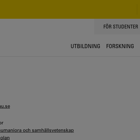
TOPPMENY
FÖR STUDENTER
UTBILDNING
FORSKNING
u.se
or
 humaniora och samhällsvetenskap
olan