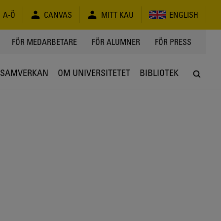
A-Ö
CANVAS
MITT KAU
ENGLISH
FÖR MEDARBETARE
FÖR ALUMNER
FÖR PRESS
SAMVERKAN
OM UNIVERSITETET
BIBLIOTEK