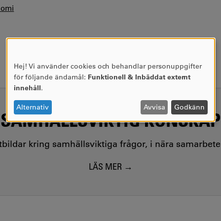
nomi
Hej! Vi använder cookies och behandlar personuppgifter
ANVÄNDNING
för följande ändamål:
Funktionell & Inbäddat externt
AV
innehåll
.
PERSONUPPGIFTER
OCH
Alternativ
Avvisa
Godkänn
SAMHÄLLSVIKTIG KUNSKAP
COOKIES
utbildar kring samhällsviktiga frågor, i nära samarbet
LÄS MER