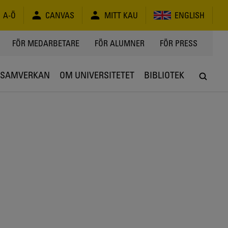
A-Ö
CANVAS
MITT KAU
ENGLISH
FÖR MEDARBETARE
FÖR ALUMNER
FÖR PRESS
SAMVERKAN
OM UNIVERSITETET
BIBLIOTEK