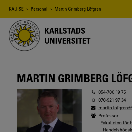
Hoppa
till
Länkstig
KAU.SE
>
Personal
> Martin Grimberg Löfgren
huvudinnehåll
KARLSTADS
UNIVERSITET
MARTIN GRIMBERG LÖF
054-700 19 75
070-921 97 34
martin.lofgren
Professor
Fakulteten för
Handelshögsk