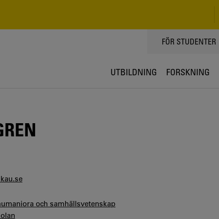
TOPPMENY
FÖR STUDENTER
UTBILDNING
FORSKNING
GREN
@kau.se
 humaniora och samhällsvetenskap
olan