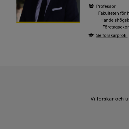
Professor
Fakulteten för
Handelshögsk
Företagseko
Se forskarprofil
Vi forskar och 