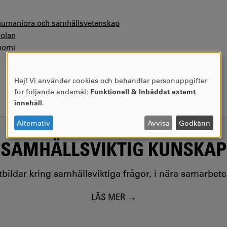
 humaniora och samhällsvetenskap
olan
nomi
Hej! Vi använder cookies och behandlar personuppgifter
ANVÄNDNING
för följande ändamål:
Funktionell & Inbäddat externt
AV
innehåll
.
PERSONUPPGIFTER
OCH
Alternativ
Avvisa
Godkänn
COOKIES
SAMHÄLLSVIKTIG KUNSKAP
utbildar kring samhällsviktiga frågor, i nära samarbet
LÄS MER