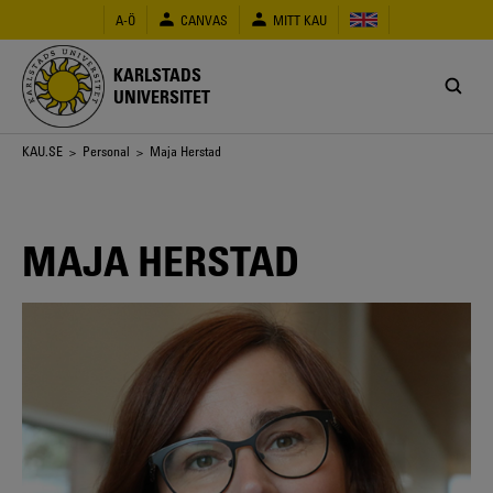
Hoppa
A-Ö
CANVAS
MITT KAU
till
huvudinnehåll
KARLSTADS
UNIVERSITET
Länkstig
KAU.SE
>
Personal
> Maja Herstad
MAJA HERSTAD