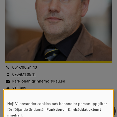
054-700 24 40
070-874 05 11
karl-johan.grinnemo@kau.se
21E 409
Ledamot och representant HNT
Centrala nämnder, råd och projekt
Hej! Vi använder cookies och behandlar personuppgifter
ANVÄNDNING
IT-beställarråd
för följande ändamål:
Funktionell & Inbäddat externt
AV
Universitetslektor, docent
innehåll
.