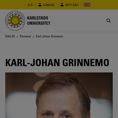
Hoppa
A-Ö
CANVAS
MITT KAU
till
huvudinnehåll
KARLSTADS
UNIVERSITET
Länkstig
KAU.SE
>
Personal
> Karl-Johan Grinnemo
KARL-JOHAN GRINNEMO