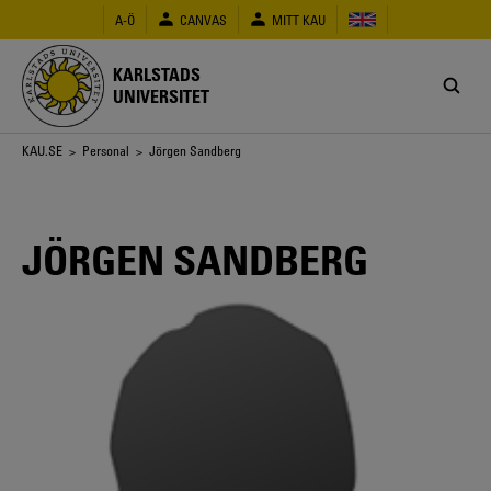
Hoppa
A-Ö
CANVAS
MITT KAU
till
huvudinnehåll
KARLSTADS
UNIVERSITET
Länkstig
KAU.SE
>
Personal
> Jörgen Sandberg
JÖRGEN SANDBERG