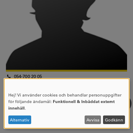
054-700 20 05
jorgen.sandberg@kau.se
5D 401
Hej! Vi använder cookies och behandlar personuppgifter
ANVÄNDNING
Systemtekniker
för följande ändamål:
Funktionell & Inbäddat externt
AV
Centrala stödfunktioner
innehåll
.
PERSONUPPGIFTER
IT-avdelningen
OCH
Alternativ
Avvisa
Godkänn
COOKIES