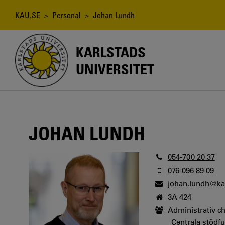
Hoppa
till
Länkstig
KAU.SE
>
Personal
> Johan Lundh
huvudinnehåll
KARLSTADS
UNIVERSITET
JOHAN LUNDH
054-700 20 37
076-096 89 09
johan.lundh@ka
3A 424
Administrativ ch
Centrala stödf