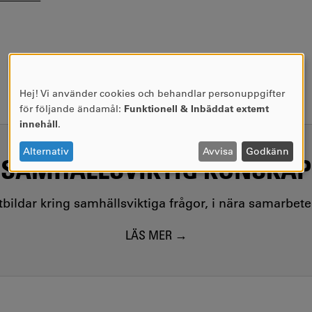
Hej! Vi använder cookies och behandlar personuppgifter
ANVÄNDNING
för följande ändamål:
Funktionell & Inbäddat externt
AV
innehåll
.
PERSONUPPGIFTER
OCH
Alternativ
Avvisa
Godkänn
SAMHÄLLSVIKTIG KUNSKAP
COOKIES
utbildar kring samhällsviktiga frågor, i nära samarbet
LÄS MER