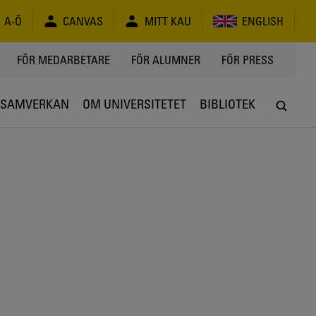
A-Ö
CANVAS
MITT KAU
ENGLISH
FÖR MEDARBETARE
FÖR ALUMNER
FÖR PRESS
SAMVERKAN
OM UNIVERSITETET
BIBLIOTEK