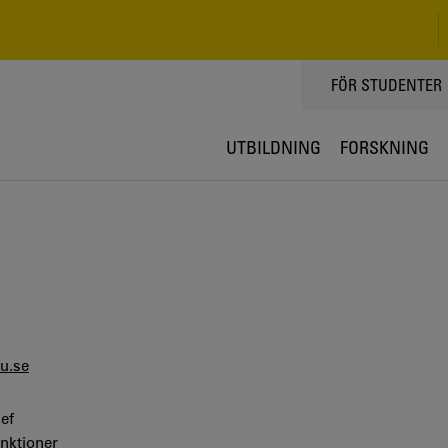
TOPPMENY
FÖR STUDENTER
UTBILDNING
FORSKNING
u.se
ef
unktioner