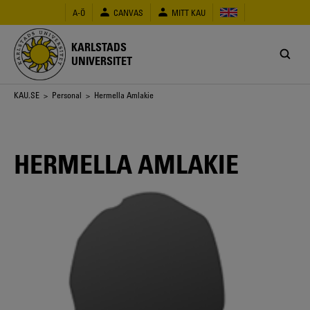
Hoppa
A-Ö
CANVAS
MITT KAU
till
huvudinnehåll
KARLSTADS
UNIVERSITET
Länkstig
KAU.SE
>
Personal
> Hermella Amlakie
HERMELLA AMLAKIE