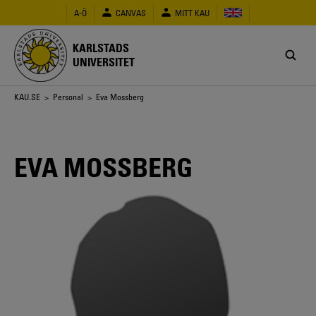
Hoppa
A-Ö
CANVAS
MITT KAU
till
huvudinnehåll
KARLSTADS
UNIVERSITET
Länkstig
KAU.SE
>
Personal
> Eva Mossberg
EVA MOSSBERG