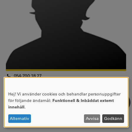
054-700 18 27
eva.mossberg@kau.se
Universitetslektor
Hej! Vi använder cookies och behandlar personuppgifter
ANVÄNDNING
Fakulteten för hälsa, natur- och teknikvetenskap
för följande ändamål:
Funktionell & Inbäddat externt
AV
Institutionen för matematik och datavetenskap
innehåll
.
PERSONUPPGIFTER
Matematik
OCH
Alternativ
Avvisa
Godkänn
COOKIES