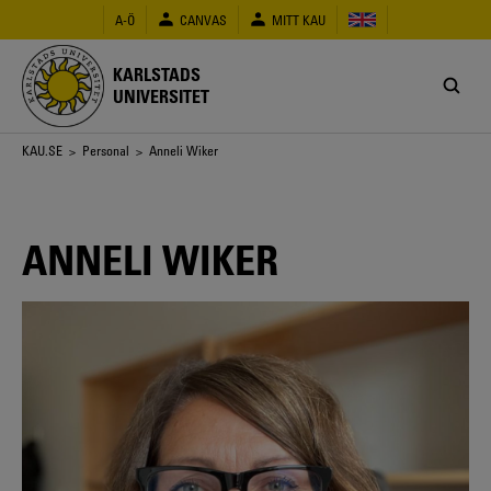
Hoppa
A-Ö
CANVAS
MITT KAU
till
huvudinnehåll
KARLSTADS
UNIVERSITET
Länkstig
KAU.SE
>
Personal
> Anneli Wiker
ANNELI WIKER