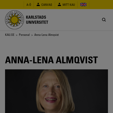
Hoppa
A-Ö
CANVAS
MITT KAU
till
huvudinnehåll
KARLSTADS
UNIVERSITET
Länkstig
KAU.SE
>
Personal
> Anna-Lena Almqvist
ANNA-LENA ALMQVIST