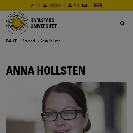
Hoppa
A-Ö
CANVAS
MITT KAU
till
huvudinnehåll
KARLSTADS
UNIVERSITET
Länkstig
KAU.SE
>
Personal
> Anna Hollsten
ANNA HOLLSTEN