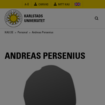
Hoppa
A-Ö
CANVAS
MITT KAU
till
huvudinnehåll
KARLSTADS
UNIVERSITET
Länkstig
KAU.SE
>
Personal
> Andreas Persenius
ANDREAS PERSENIUS