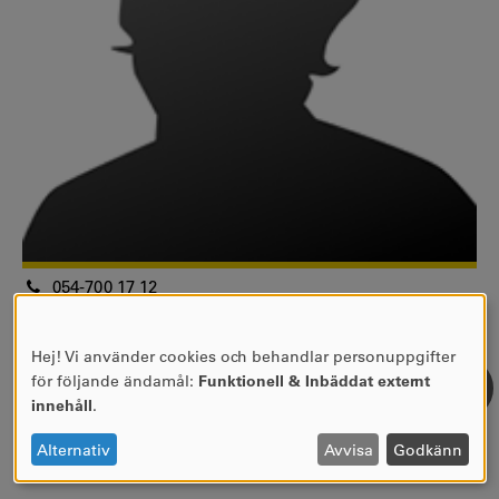
054-700 17 12
andreas.persenius@kau.se
5D 401
Hej! Vi använder cookies och behandlar personuppgifter
ANVÄNDNING
Systemutvecklare
för följande ändamål:
Funktionell & Inbäddat externt
AV
Centrala stödfunktioner
innehåll
.
PERSONUPPGIFTER
IT-avdelningen
OCH
Alternativ
Avvisa
Godkänn
COOKIES