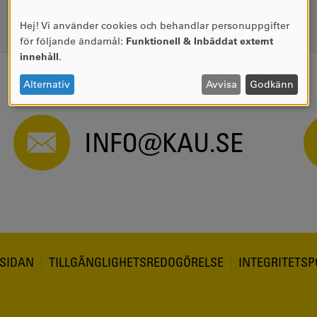
LÄS MER
Hej! Vi använder cookies och behandlar personuppgifter
ANVÄNDNING
för följande ändamål:
Funktionell & Inbäddat externt
AV
innehåll
.
PERSONUPPGIFTER
OCH
Alternativ
Avvisa
Godkänn
COOKIES
INFO@KAU.SE
SIDAN
TILLGÄNGLIGHETSREDOGÖRELSE
INTEGRITETSP