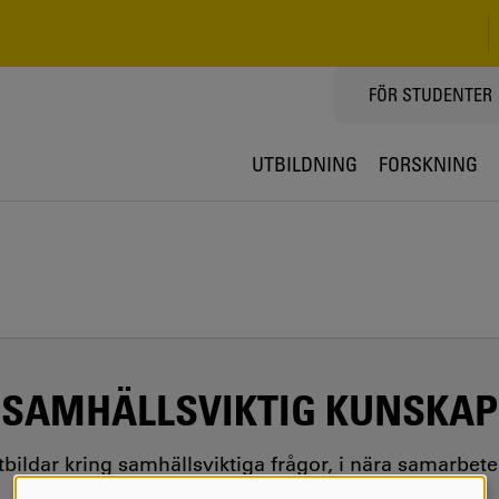
TOPPMENY
FÖR STUDENTER
UTBILDNING
FORSKNING
SAMHÄLLSVIKTIG KUNSKAP
utbildar kring samhällsviktiga frågor, i nära samarbet