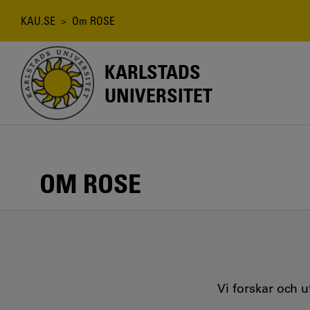
Hoppa
till
Länkstig
KAU.SE
> Om ROSE
huvudinnehåll
KARLSTADS
UNIVERSITET
OM ROSE
Vi forskar och 