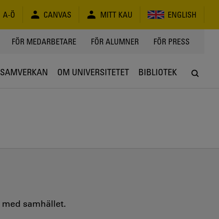
A-Ö
CANVAS
MITT KAU
ENGLISH
FÖR MEDARBETARE
FÖR ALUMNER
FÖR PRESS
SAMVERKAN
OM UNIVERSITETET
BIBLIOTEK
e med samhället.