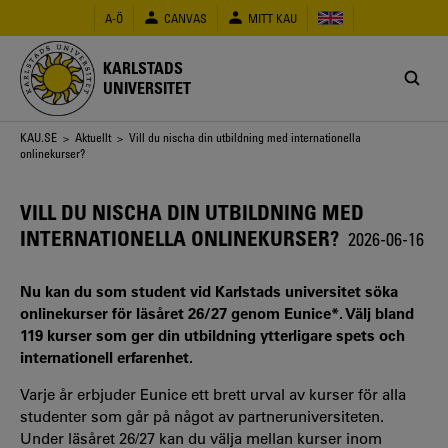
Hoppa
A-Ö
CANVAS
MITT KAU
till
huvudinnehåll
KARLSTADS
UNIVERSITET
Länkstig
KAU.SE
>
Aktuellt
> Vill du nischa din utbildning med internationella
onlinekurser?
VILL DU NISCHA DIN UTBILDNING MED
INTERNATIONELLA ONLINEKURSER?
2026-06-16
Nu kan du som student vid Karlstads universitet söka
onlinekurser för läsåret 26/27 genom Eunice*. Välj bland
119 kurser som ger din utbildning ytterligare spets och
internationell erfarenhet.
Varje år erbjuder Eunice ett brett urval av kurser för alla
studenter som går på något av partneruniversiteten.
Under läsåret 26/27 kan du välja mellan kurser inom