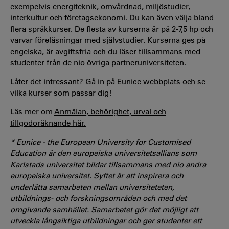
exempelvis energiteknik, omvårdnad, miljöstudier,
interkultur och företagsekonomi. Du kan även välja bland
flera språkkurser. De flesta av kurserna är på 2-7,5 hp och
varvar föreläsningar med självstudier. Kurserna ges på
engelska, är avgiftsfria och du läser tillsammans med
studenter från de nio övriga partneruniversiteten.
Låter det intressant? Gå in på
Eunice webbplats
och se
vilka kurser som passar dig!
Läs mer
om
Anmälan, behörighet, urval och
tillgodoräknande här.
* Eunice - the European University for Customised
Education är den europeiska universitetsallians som
Karlstads universitet bildar tillsammans med nio andra
europeiska universitet. Syftet är att inspirera och
underlätta samarbeten mellan universiteteten,
utbildnings- och forskningsområden och med det
omgivande samhället. Samarbetet gör det möjligt att
utveckla långsiktiga utbildningar och ger studenter ett