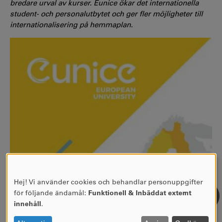
bredare urval av kurser. Eunice ökar det internationella
student- och personalutbytet och ger fler möjligheter till
internationalisering på hemmaplan.
Hej! Vi använder cookies och behandlar personuppgifter
ANVÄNDNING
för följande ändamål:
Funktionell & Inbäddat externt
AV
innehåll
.
PERSONUPPGIFTER