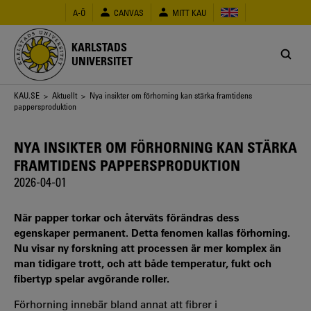
Hoppa
A-Ö
CANVAS
MITT KAU
till
huvudinnehåll
KARLSTADS
UNIVERSITET
Länkstig
KAU.SE
>
Aktuellt
> Nya insikter om förhorning kan stärka framtidens
pappersproduktion
NYA INSIKTER OM FÖRHORNING KAN STÄRKA
FRAMTIDENS PAPPERSPRODUKTION
2026-04-01
När papper torkar och återväts förändras dess
egenskaper permanent. Detta fenomen kallas förhorning.
Nu visar ny forskning att processen är mer komplex än
man tidigare trott, och att både temperatur, fukt och
fibertyp spelar avgörande roller.
Förhorning innebär bland annat att fibrer i