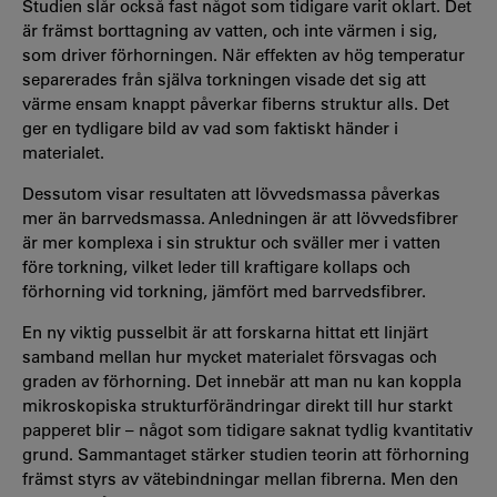
Studien slår också fast något som tidigare varit oklart. Det
är främst borttagning av vatten, och inte värmen i sig,
som driver förhorningen. När effekten av hög temperatur
separerades från själva torkningen visade det sig att
värme ensam knappt påverkar fiberns struktur alls. Det
ger en tydligare bild av vad som faktiskt händer i
materialet.
Dessutom visar resultaten att lövvedsmassa påverkas
mer än barrvedsmassa. Anledningen är att lövvedsfibrer
är mer komplexa i sin struktur och sväller mer i vatten
före torkning, vilket leder till kraftigare kollaps och
förhorning vid torkning, jämfört med barrvedsfibrer.
En ny viktig pusselbit är att forskarna hittat ett linjärt
samband mellan hur mycket materialet försvagas och
graden av förhorning. Det innebär att man nu kan koppla
mikroskopiska strukturförändringar direkt till hur starkt
papperet blir – något som tidigare saknat tydlig kvantitativ
grund. Sammantaget stärker studien teorin att förhorning
främst styrs av vätebindningar mellan fibrerna. Men den