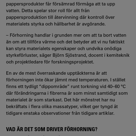
pappersprodukter får försämrad förmåga att ta upp
vatten. Detta spelar stor roll för allt från
pappersproduktion till återvinning där kontroll över
materialets styrka och hållbarhet är avgörande.
– Förhorning handlar i grunden mer om att ta bort vatten
än om att tillföra värme och det betyder att vi nu faktiskt
kan styra materialets egenskaper och undvika onödiga
styrkeförluster, säger Björn Sjöstrand, docent i kemiteknik
och projektledare för forskningsprojektet.
En av de mest överraskande upptäckterna är att
förhorningen inte ökar jämnt med temperaturen. I stället
finns ett tydligt “dippområde” runt torkning vid 40–60 °C
där förändringarna i fibrerna är som minst samtidigt som
materialet är som starkast. Det här mönstret har nu
bekräftats i flera olika massatyper, vilket ger tyngd åt
tidigare enstaka observationer från tidigare artiklar.
VAD ÄR DET SOM DRIVER FÖRHORNING?