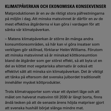
KLIMATPÅVERKAN OCH EKONOMISKA KONSEKVENSER
Matproduktionen är en av de riktigt stora påfrestningarna
på miljön i dag. Att minska matsvinnet är därför en av de
mest effektiva åtgärderna vi kan göra i vardagen för att
sänka vår klimatpåverkan.
– Matens klimatpåverkan är större än många andra
konsumtionsområden, så här kan vi göra insatser som
verkligen gör skillnad, förklarar Helén Williams. Förutom
att minska matsvinnet så är minskad köttkonsumtion
bland de åtgärder som ger störst effekt, så att byta ut en
del av köttet mot vegetariska alternativ är också ett
effektivt sätt att minska sin klimatpåverkan. Det är viktigt
att tänka på eftersom det svenska julbordet traditionellt
innehåller mycket köttprodukter.
Trots klimatrapporter som visar ett dystert läge och att
målet om halverat matsvinn till 2030 är långt borta, finns
ändå tecken på att de senaste årens höjda matpriser gjort
att svenska hushåll börjat slänga mindre mat.