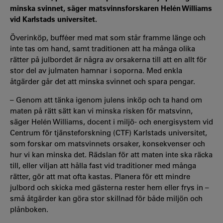
minska svinnet, säger matsvinnsforskaren Helén Williams
vid Karlstads universitet.
Överinköp, bufféer med mat som står framme länge och
inte tas om hand, samt traditionen att ha många olika
rätter på julbordet är några av orsakerna till att en allt för
stor del av julmaten hamnar i soporna. Med enkla
åtgärder går det att minska svinnet och spara pengar.
– Genom att tänka igenom julens inköp och ta hand om
maten på rätt sätt kan vi minska risken för matsvinn,
säger Helén Williams, docent i miljö- och energisystem vid
Centrum för tjänsteforskning (CTF) Karlstads universitet,
som forskar om matsvinnets orsaker, konsekvenser och
hur vi kan minska det. Rädslan för att maten inte ska räcka
till, eller viljan att hålla fast vid traditioner med många
rätter, gör att mat ofta kastas. Planera för ett mindre
julbord och skicka med gästerna rester hem eller frys in –
små åtgärder kan göra stor skillnad för både miljön och
plånboken.