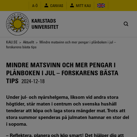
Hoppa
A-Ö
CANVAS
MITT KAU
till
huvudinnehåll
KARLSTADS
UNIVERSITET
Länkstig
KAU.SE
>
Aktuellt
> Mindre matsvinn och mer pengar i plånboken i jul –
forskarens bästa tips
MINDRE MATSVINN OCH MER PENGAR I
PLÅNBOKEN I JUL – FORSKARENS BÄSTA
TIPS
2024-12-18
Under jul- och nyårshelgerna, liksom vid andra stora
högtider, står maten i centrum och svenska hushåll
tenderar att köpa och laga stora mängder mat. Trots att
stora summor spenderas på julmaten hamnar en stor del
i soporna.
– Reflektera, planera och köp smart! Det hjälper dig att