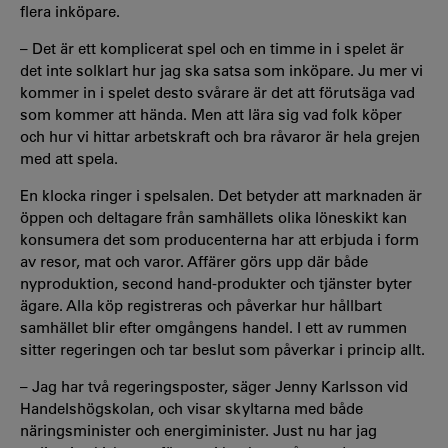
flera inköpare.
– Det är ett komplicerat spel och en timme in i spelet är
det inte solklart hur jag ska satsa som inköpare. Ju mer vi
kommer in i spelet desto svårare är det att förutsäga vad
som kommer att hända. Men att lära sig vad folk köper
och hur vi hittar arbetskraft och bra råvaror är hela grejen
med att spela.
En klocka ringer i spelsalen. Det betyder att marknaden är
öppen och deltagare från samhällets olika löneskikt kan
konsumera det som producenterna har att erbjuda i form
av resor, mat och varor. Affärer görs upp där både
nyproduktion, second hand-produkter och tjänster byter
ägare. Alla köp registreras och påverkar hur hållbart
samhället blir efter omgångens handel. I ett av rummen
sitter regeringen och tar beslut som påverkar i princip allt.
– Jag har två regeringsposter, säger Jenny Karlsson vid
Handelshögskolan, och visar skyltarna med både
näringsminister och energiminister. Just nu har jag