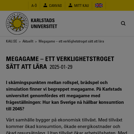
Hoppa
A-Ö
CANVAS
MITT KAU
till
huvudinnehåll
KARLSTADS
UNIVERSITET
Länkstig
KAU.SE
>
Aktuellt
> Megagame – ett verklighetstroget sätt att lära
MEGAGAME – ETT VERKLIGHETSTROGET
SÄTT ATT LÄRA
2025-01-29
I skärningspunkten mellan rollspel, brädspel och
simulation finner vi begreppet megagame. På Karlstads
universitet genomfördes ett megagame med
frågeställningen: Hur kan Sverige nå hållbar konsumtion
till 2045?
Vårt samhälle bygger på ekonomisk tillväxt. Med tillväxt
kommer ökad konsumtion, ökade energikostnader och
ökad resursåtgång. Utan tillväxt ökar arbetslösheten. Med