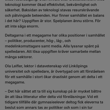
teknologi kommer ökad effektivitet, bekvämlighet och
säkerhet. Baksidan av teknologi stavas resurskrävande
och påtvingade beteenden. Hur finner samhället en balans
i det här? Uppgiften är stor. Spelplanen ännu större. För
att inte säga enorm.
Deltagarna i ett megagame har olika positioner i samhället
– politiker, producenter, hög-, låg-, och
medelinkomsttagare samt media. Alla lyssnar spänt på
spelledaren. Att lösa uppgiften kräver samarbete mellan
många sektorer.
Ola Leifler, lektor i datavetenskap vid Linköpings
universitet och spelledare, är övertygad om att förståelsen
för ett samhälle i stort ökar drastiskt genom att delta i ett
megagame.
– Det här sättet att ta till sig kunskap på är mycket bättre
än att läsa litteratur eller delta vid föreläsningar. Vid ett
tidigare tillfälle där gymnasieelever deltog fick eleverna ta
beslut som annars tas av politiker och som i sin tur