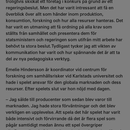
troligtvis skickat ett företag i konkurs på grund av ett
regeringsbeslut. Men det har varit intressant att få en
överblick över allt som händer inom produktion,
konsumtion, forskning och hur alla resurser hanteras. Det
har varit en utmaning att få ordning på alla krav som
ställts från samhället och presentera dem för
statsministern och regeringen som utifrån mitt arbete har
behövt ta stora beslut. Tydligast tycker jag att vikten av
kommunikation har varit och hur spännande det är att ta
del av nya pedagogiska verktyg.
Emelie Hindersson är koordinator vid centrum för
forskning om samhällsrisker vid Karlstads universitet och
hade i spelet ansvar för den globala marknaden och dess
resurser. Efter spelets slut var hon nöjd med dagen.
– Jag sålde till producenter som sedan blev varor till
marknaden. Jag hade stora förväntningar och det blev
verkligen en upplevelse. Att spela det här spelet har varit
både intensivt och förvirrande då det är flera spel som
pågår samtidigt medan ännu ett spel övergriper