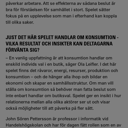
påverkar arbetare. Att se effekterna av sådana beslut är
bra för förståelsen för samhället i stort. Spelet sätter
fokus på en upplevelse som man i efterhand kan koppla
till olika saker.
JUST DET HÄR SPELET HANDLAR OM KONSUMTION -
VILKA RESULTAT OCH INSIKTER KAN DELTAGARNA
FÖRVÄNTA SIG?
– En vanlig uppfattning är att konsumtion handlar om
enskild individs val i en butik, säger Ola Leifler. I det här
spelet finns det råvaror, energi, resurser, produktion och
konsumtion – och de hänger alla ihop och bildar en
ekonomi och skapar en samhällsstruktur. Om man vill
ställa om konsumtion så behöver man fatta beslut som
inte enbart handlar om butiksval. Spelet ger en insikt i hur
relationerna mellan alla olika aktörer ser ut och visar
också möjligheter till att påverka på fler sätt.
John Sören Pettersson är professor i informatik vid
Handelshögskolan och har för dagen fått rollen som en av