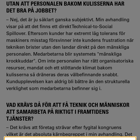
UTAN ATT PERSONALEN BAKOM KULISSERNA HAR
DET BRA PÅ JOBBET?
– Nej, det är ju såklart ganska subjektivt. Min avhandling
visar på att det finns ett direkt Technical-to-Social
Spillover. Eftersom kunder har extremt låg tolerans för
maskiners misstag försvinner inte kundens frustration när
tekniken brister utan den landar direkt på den mänskliga
personalen. Medarbetarna blir systemets "mänskliga
krockkuddar". Om inte personalen har rätt organisatoriska
resurser, mandat och ett stöttande klimat bakom
kulisserna så dräneras deras välbefinnande snabbt.
Kundupplevelsen kan aldrig bli bättre än den strukturella
verklighet som medarbetarna befinner sig i.
VAD KRÄVS DÅ FÖR ATT FÅ TEKNIK OCH MÄNNISKOR
ATT SAMARBETA PÅ RIKTIGT I FRAMTIDENS
TJÄNSTER?
– Det krävs att företag strävar efter fygital kongruens
vilket är det absoluta kärnbegreppet i min avhandling. Det