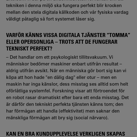
tekniken i denna miljö ska fungera perfekt blir krocken
mellan den stela digitala källkoden och vår fysiska vardag
väldigt påtaglig så fort systemet låser sig.
VARFÖR KÄNNS VISSA DIGITALA TJÄNSTER “TOMMA”
ELLER OPERSONLIGA – TROTS ATT DE FUNGERAR
TEKNISKT PERFEKT?
– Det handlar om ett psykologiskt tillitsvakuum. Vi
människor bedömer maskiner enbart utifrån resultat –
aldrig utifrån avsikt. När en människa gör bort sig kan vi
köpa att hon hade "en dålig dag" eller otur – men en
maskin har inga känslor, dess misstag ses alltid som helt
oförlåtliga systemfel. Forskning visar att förtroendet för
en robot rasar dramatiskt efter bara ett enda misstag. Det
är därför den tekniskt perfekta tjänsten känns tom; den
har förmågan att handla (effektivitet) men saknar den
mänskliga förmågan att bry sig (social närvaro).
KAN EN BRA KUNDUPPLEVELSE VERKLIGEN SKAPAS