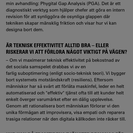
min avhandling: Phygital Gap Analysis (PGA). Det är ett
diagnostiskt verktyg som hjälper chefer att göra en intern
revision för att synliggöra de osynliga glappen där
tekniken skapar mänsklig friktion och visar hur vi kan
designa bort dem.
ÄR TEKNISK EFFEKTIVITET ALLTID BRA – ELLER
RISKERAR VI ATT FÖRLORA NÅGOT VIKTIGT PÅ VÄGEN?
– Om vi maximerar teknisk effektivitet på bekostnad av
det sociala samspelet drabbas vi av en
farlig suboptimering (enligt socio-teknisk teori). Vi bygger
bort systemets motståndskraft (resiliens). Eftersom
människor har så svårt att förlåta maskinfel, leder en helt
automatiserad och "effektiv" tjänst ofta till att kunder helt
enkelt överger varumärket efter en dålig upplevelse.
Genom att rationalisera bort människan förlorar vi den
unika förmågan att improvisera, visa empati och reparera
trasiga relationer när den digitala källkoden inte räcker till.