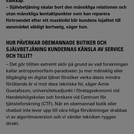
sällskap.
– Självbetjäning skalar bort den mänskliga relationen och
utan mänskliga kontaktpunkter som kan reparera
förtroendet efter ett maskinfel blir kundens lojalitet till
varumärket väldigt kortvarig, säger hon.
HUR PÅVERKAR OBEMANNADE BUTIKER OCH
SJÄLVBETJÄNING KUNDERNAS KÄNSLA AV SERVICE
OCH TILLIT?
– Det gör tilliten extremt skör på grund av vad forskningen
kallar antropomorfism-paradoxen: ju mer mänsklig eller
tillgänglig en digital tjänst försöker verka desto mindre
förlåtande är vi mot dess tekniska fel, säger Amie
Gustafsson, universitetsadjunkt i företagsekonomi vid
Handelshögskolan och forskare vid Centrum för
tjänsteforskning (CTF). När en obemannad butik eller
chatbot inte lever upp till våra höga förväntningar drabbas
vi av algoritmaversion och vi vänder tekniken ryggen
direkt.