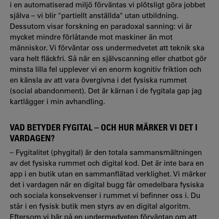
i en automatiserad miljö förväntas vi plötsligt göra jobbet
själva – vi blir "partiellt anställda" utan utbildning.
Dessutom visar forskning en paradoxal sanning: vi är
mycket mindre förlåtande mot maskiner än mot
människor. Vi förväntar oss undermedvetet att teknik ska
vara helt fläckfri. Så när en självscanning eller chatbot gör
minsta lilla fel upplever vi en enorm kognitiv friktion och
en känsla av att vara övergivna i det fysiska rummet
(social abandonment). Det är kärnan i de fygitala gap jag
kartlägger i min avhandling.
VAD BETYDER FYGITAL – OCH HUR MÄRKER VI DET I
VARDAGEN?
– Fygitalitet (phygital) är den totala sammansmältningen
av det fysiska rummet och digital kod. Det är inte bara en
app i en butik utan en sammanflätad verklighet. Vi märker
det i vardagen när en digital bugg får omedelbara fysiska
och sociala konsekvenser i rummet vi befinner oss i. Du
står i en fysisk butik men styrs av en digital algoritm.
Eftersom vi bär på en undermedveten förväntan om att