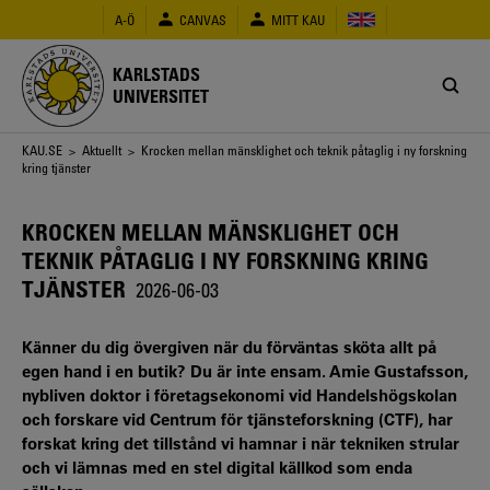
Hoppa
A-Ö
CANVAS
MITT KAU
till
huvudinnehåll
KARLSTADS
UNIVERSITET
Länkstig
KAU.SE
>
Aktuellt
> Krocken mellan mänsklighet och teknik påtaglig i ny forskning
kring tjänster
KROCKEN MELLAN MÄNSKLIGHET OCH
TEKNIK PÅTAGLIG I NY FORSKNING KRING
TJÄNSTER
2026-06-03
Känner du dig övergiven när du förväntas sköta allt på
egen hand i en butik? Du är inte ensam. Amie Gustafsson,
nybliven doktor i företagsekonomi vid Handelshögskolan
och forskare vid Centrum för tjänsteforskning (CTF), har
forskat kring det tillstånd vi hamnar i när tekniken strular
och vi lämnas med en stel digital källkod som enda