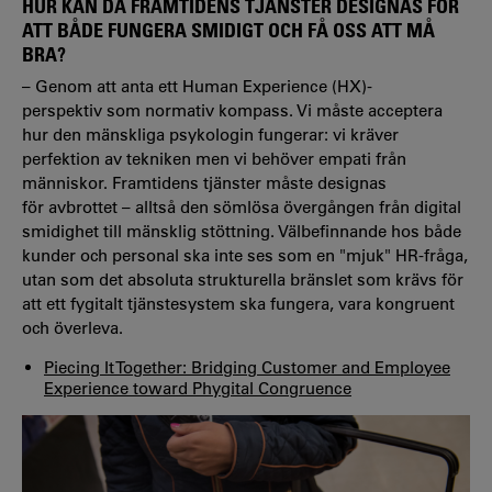
HUR KAN DÅ FRAMTIDENS TJÄNSTER DESIGNAS FÖR
ATT BÅDE FUNGERA SMIDIGT OCH FÅ OSS ATT MÅ
BRA?
– Genom att anta ett Human Experience (HX)-
perspektiv som normativ kompass. Vi måste acceptera
hur den mänskliga psykologin fungerar: vi kräver
perfektion av tekniken men vi behöver empati från
människor. Framtidens tjänster måste designas
för avbrottet – alltså den sömlösa övergången från digital
smidighet till mänsklig stöttning. Välbefinnande hos både
kunder och personal ska inte ses som en "mjuk" HR-fråga,
utan som det absoluta strukturella bränslet som krävs för
att ett fygitalt tjänstesystem ska fungera, vara kongruent
och överleva.
Piecing It Together: Bridging Customer and Employee
Experience toward Phygital Congruence