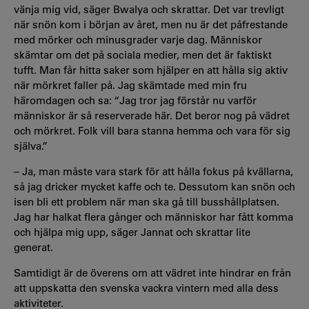
vänja mig vid, säger Bwalya och skrattar. Det var trevligt
när snön kom i början av året, men nu är det påfrestande
med mörker och minusgrader varje dag. Människor
skämtar om det på sociala medier, men det är faktiskt
tufft. Man får hitta saker som hjälper en att hålla sig aktiv
när mörkret faller på. Jag skämtade med min fru
häromdagen och sa: “Jag tror jag förstår nu varför
människor är så reserverade här. Det beror nog på vädret
och mörkret. Folk vill bara stanna hemma och vara för sig
själva.”
– Ja, man måste vara stark för att hålla fokus på kvällarna,
så jag dricker mycket kaffe och te. Dessutom kan snön och
isen bli ett problem när man ska gå till busshållplatsen.
Jag har halkat flera gånger och människor har fått komma
och hjälpa mig upp, säger Jannat och skrattar lite
generat.
Samtidigt är de överens om att vädret inte hindrar en från
att uppskatta den svenska vackra vintern med alla dess
aktiviteter.