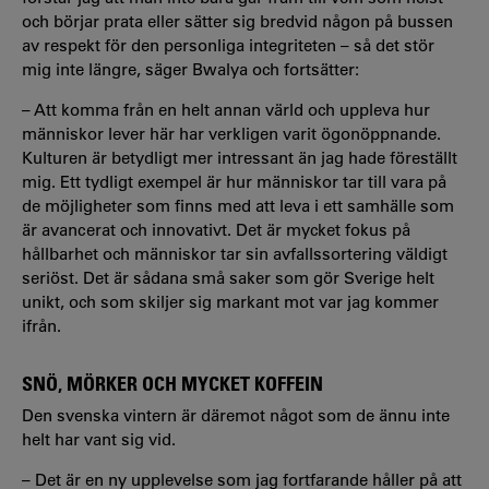
och börjar prata eller sätter sig bredvid någon på bussen
av respekt för den personliga integriteten – så det stör
mig inte längre, säger Bwalya och fortsätter:
– Att komma från en helt annan värld och uppleva hur
människor lever här har verkligen varit ögonöppnande.
Kulturen är betydligt mer intressant än jag hade föreställt
mig. Ett tydligt exempel är hur människor tar till vara på
de möjligheter som finns med att leva i ett samhälle som
är avancerat och innovativt. Det är mycket fokus på
hållbarhet och människor tar sin avfallssortering väldigt
seriöst. Det är sådana små saker som gör Sverige helt
unikt, och som skiljer sig markant mot var jag kommer
ifrån.
SNÖ, MÖRKER OCH MYCKET KOFFEIN
Den svenska vintern är däremot något som de ännu inte
helt har vant sig vid.
– Det är en ny upplevelse som jag fortfarande håller på att