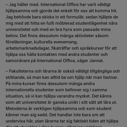
– Jag håller med. International Office har varit väldigt
hjälpsamma och gjorde det enkelt för oss att komma hit.
Jag behövde bara skicka in ett formulär, sedan hjälpte de
mig med att hitta en fullt möblerad studentlägenhet nära
universitetet och med en bra hyra som passade mina
behov. Det finns dessutom många aktiviteter såsom
föreläsningar, kulturella evenemang,
arbetsmarknadsdagar, fikaträffar och språkkurser för att
hjälpa oss hålla kontakten med andra studenter och
samordnare på International Office, säger Jannat.
– Fakulteterna och lärarna är också väldigt tillgängliga och
stöttande, så man kan alltid be om hjälp när man fastnar.
På mina kurser finns dessutom många andra
internationella studenter som befinner sig i samma
situation, så vi kan hjälpa varandra mycket. Det känns
som att universitetet är ganska unikt i sitt sätt att lära ut.
Metoderna är verkligen hjälpsamma och som student
känner man sig sedd. Det handlar inte bara om att
undervisa här, utan lärarna tar sig faktiskt tiden att hjälpa