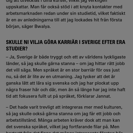
dig att utvecklas i dina kurser, vilket jag verkligen
uppskattar. Man får också stöd i att knyta kontakter med
arbetsmarknaden redan under sin studietid, vilket faktiskt
är en av anledningarna till att jag lockades hit från första
början, säger Bwalya.
SKULLE NI VILJA GÖRA KARRIÄR I SVERIGE EFTER ERA
STUDIER?
– Ja, Sverige är både tryggt och ett av världens lyckligaste
länder, så jag skulle gärna stanna – om jag hittar rätt jobb
det vill säga. Men språket är en stor barriär för oss just
nu, så det är lite av en utmaning. Jag tycker att det är
ganska lätt att lära sig svenska och jag har plockat upp
några fraser här och där, men än så länge har jag inte haft
tid att fokusera fullt ut på språket, förklarar Jannat.
– Det hade varit trevligt att integreras mer med kulturen,
så jag skulle också gärna stanna om jag får ett jobb och
arbetstillstånd. Många arbeten kräver dock att man kan
det svenska språket, vilket jag fortfarande filar på. Men