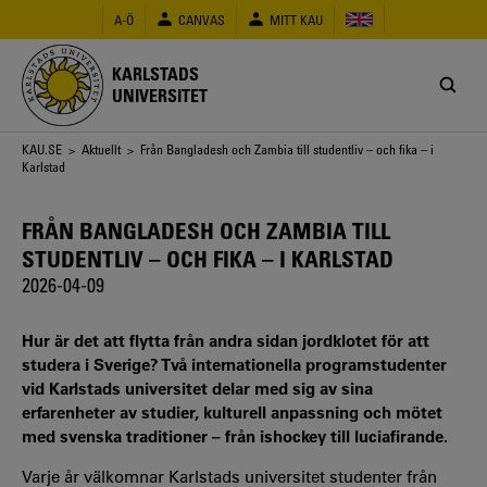
Hoppa
A-Ö
CANVAS
MITT KAU
till
huvudinnehåll
KARLSTADS
UNIVERSITET
Länkstig
KAU.SE
>
Aktuellt
> Från Bangladesh och Zambia till studentliv – och fika – i
Karlstad
FRÅN BANGLADESH OCH ZAMBIA TILL
STUDENTLIV – OCH FIKA – I KARLSTAD
2026-04-09
Hur är det att flytta från andra sidan jordklotet för att
studera i Sverige? Två internationella programstudenter
vid Karlstads universitet delar med sig av sina
erfarenheter av studier, kulturell anpassning och mötet
med svenska traditioner – från ishockey till luciafirande.
Varje år välkomnar Karlstads universitet studenter från