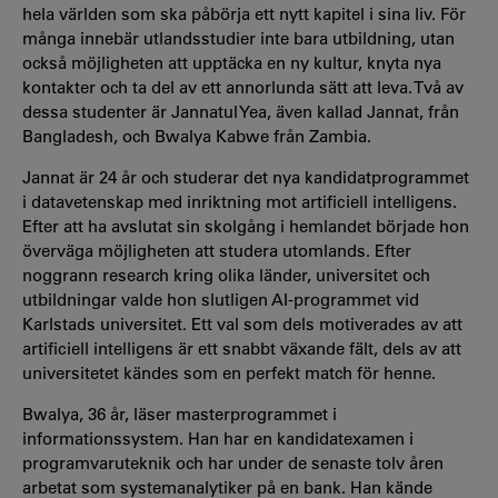
hela världen som ska påbörja ett nytt kapitel i sina liv. För
många innebär utlandsstudier inte bara utbildning, utan
också möjligheten att upptäcka en ny kultur, knyta nya
kontakter och ta del av ett annorlunda sätt att leva. Två av
dessa studenter är Jannatul Yea, även kallad Jannat, från
Bangladesh, och Bwalya Kabwe från Zambia.
Jannat är 24 år och studerar det nya kandidatprogrammet
i datavetenskap med inriktning mot artificiell intelligens.
Efter att ha avslutat sin skolgång i hemlandet började hon
överväga möjligheten att studera utomlands. Efter
noggrann research kring olika länder, universitet och
utbildningar valde hon slutligen AI-programmet vid
Karlstads universitet. Ett val som dels motiverades av att
artificiell intelligens är ett snabbt växande fält, dels av att
universitetet kändes som en perfekt match för henne.
Bwalya, 36 år, läser masterprogrammet i
informationssystem. Han har en kandidatexamen i
programvaruteknik och har under de senaste tolv åren
arbetat som systemanalytiker på en bank. Han kände