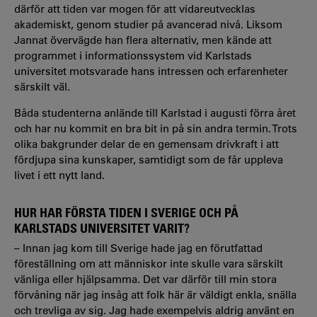
därför att tiden var mogen för att vidareutvecklas
akademiskt, genom studier på avancerad nivå. Liksom
Jannat övervägde han flera alternativ, men kände att
programmet i informationssystem vid Karlstads
universitet motsvarade hans intressen och erfarenheter
särskilt väl.
Båda studenterna anlände till Karlstad i augusti förra året
och har nu kommit en bra bit in på sin andra termin. Trots
olika bakgrunder delar de en gemensam drivkraft i att
fördjupa sina kunskaper, samtidigt som de får uppleva
livet i ett nytt land.
HUR HAR FÖRSTA TIDEN I SVERIGE OCH PÅ
KARLSTADS UNIVERSITET VARIT?
– Innan jag kom till Sverige hade jag en förutfattad
föreställning om att människor inte skulle vara särskilt
vänliga eller hjälpsamma. Det var därför till min stora
förvåning när jag insåg att folk här är väldigt enkla, snälla
och trevliga av sig. Jag hade exempelvis aldrig använt en