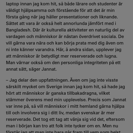
laptop innan jag kom hit, så både lärare och studenter är
väldigt hjälpsamma och förstående för att det är min
första gång när jag håller presentationer och liknande.
Sättet att vara är också helt annorlunda jämfört med i
Bangladesh. Där är kulturella aktiviteter en naturlig del av
vardagen och människor är nästan överdrivet sociala. De
vill gärna vara nära och kan börja prata med dig även om
ni inte känner varandra. Här, å andra sidan, upplever jag
att människor är betydligt mer reserverade och lugna.
Man värnar också om den personliga integriteten på ett
annat sätt, säger Jannat.
– Jag delar den uppfattningen. Även om jag inte visste
särskilt mycket om Sverige innan jag kom hit, så hade jag
hört att människor är ganska tillbakadragna, vilket
stämmer överens med min upplevelse. Precis som Jannat
var inne på, så vill människor i mitt hemland gärna hjälpa
till och involvera sig i ditt liv, medan svenskar är mer
reserverade. Det tog ett tag att vänja sig vid det, eftersom
man i början kan tro att folk inte tycker om en. Men nu
förstår jag att man inte bara går fram till vem som helst