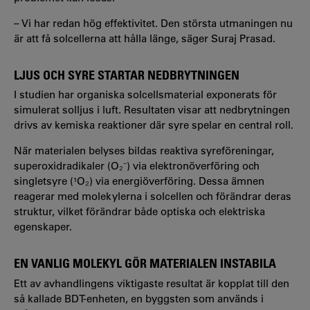
– Vi har redan hög effektivitet. Den största utmaningen nu
är att få solcellerna att hålla länge, säger Suraj Prasad.
LJUS OCH SYRE STARTAR NEDBRYTNINGEN
I studien har organiska solcellsmaterial exponerats för
simulerat solljus i luft. Resultaten visar att nedbrytningen
drivs av kemiska reaktioner där syre spelar en central roll.
När materialen belyses bildas reaktiva syreföreningar,
superoxidradikaler (O₂⁻) via elektronöverföring och
singletsyre (¹O₂) via energiöverföring. Dessa ämnen
reagerar med molekylerna i solcellen och förändrar deras
struktur, vilket förändrar både optiska och elektriska
egenskaper.
EN VANLIG MOLEKYL GÖR MATERIALEN INSTABILA
Ett av avhandlingens viktigaste resultat är kopplat till den
så kallade BDT-enheten, en byggsten som används i