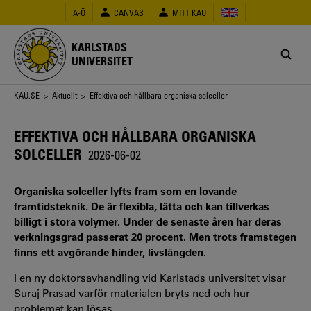
Hoppa
A-Ö
CANVAS
MITT KAU
till
huvudinnehåll
KARLSTADS
UNIVERSITET
Länkstig
KAU.SE
>
Aktuellt
> Effektiva och hållbara organiska solceller
EFFEKTIVA OCH HÅLLBARA ORGANISKA
SOLCELLER
2026-06-02
Organiska solceller lyfts fram som en lovande
framtidsteknik. De är flexibla, lätta och kan tillverkas
billigt i stora volymer. Under de senaste åren har deras
verkningsgrad passerat 20 procent. Men trots framstegen
finns ett avgörande hinder, livslängden.
I en ny doktorsavhandling vid Karlstads universitet visar
Suraj Prasad varför materialen bryts ned och hur
problemet kan lösas.