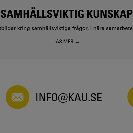
SAMHÄLLSVIKTIG KUNSKAP
utbildar kring samhällsviktiga frågor, i nära samarbet
LÄS MER
INFO@KAU.SE