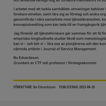
och användarvänliga nog att förbättra människors liv uta
I arbetet med att tackla samhällets utmaningar behöver 
forskare emellan, samt lära sig av företag och andra or
genomförda i nära samarbete med tjänstebranschen, ko
konceptutveckling som kan leda till en framgångsrik tjä
Jag föreslår att tjänsteforskare går samman för att få 
empiriska longitudinella studier likväl som metodologisk
kan vi – och bör vi – lära oss av pionjärerna och den k
nämnda artikeln i Journal of Service Management.
Bo Edvardsson
Grundare av CTF och professor i företagsekonomi
FÖRFATTARE:
Bo Edvardsson
PUBLICERAD:
2023-08-25