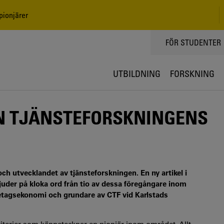
pionjärer
TOPPMENY
FÖR STUDENTER
UTBILDNING
FORSKNING
N TJÄNSTEFORSKNINGENS
och utvecklandet av tjänsteforskningen. En ny artikel i
uder på kloka ord från tio av dessa föregångare inom
retagsekonomi och grundare av CTF vid Karlstads