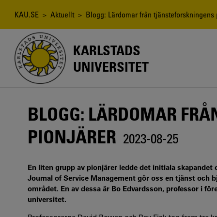
Hoppa
till
Länkstig
KAU.SE
>
Aktuellt
> Blogg: Lärdomar från tjänsteforskningens 
huvudinnehåll
KARLSTADS
UNIVERSITET
BLOGG: LÄRDOMAR FRÅ
PIONJÄRER
2023-08-25
En liten grupp av pionjärer ledde det initiala skapandet 
Journal of Service Management gör oss en tjänst och bj
området. En av dessa är Bo Edvardsson, professor i fö
universitet.