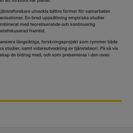
n att förstöra vår planet.
tjänsteforskare utveckla bättre former för samarbeten
ganisationer. En bred uppsättning empiriska studier
mbinerat med teoretiserande och kontinuerlig
nstefokuserad framtid.
finansiera långsiktiga, forskningsprojekt som rymmer både
a studier, samt vidareutveckling av tjänsteteori. På så vis
unskap de bidrog med, och som presenteras i den ovan