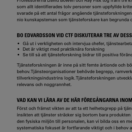
Professorerna David Bowen och Ray Fisk tog fram tre kr
som allt identifierades tolv personer som uppfyllde krite
svarade på ett antal frågor angående tjänsteforskning
nio kunskapsteman som tjänsteforskare kan begrunda o
BO EDVARDSSON VID CTF DISKUTERAR TRE AV DES
Gå ut i verkligheten och intervjua chefer, tjänstearbe
Det är viktigt med praktiknära forskning
Se till så att tjänsteforskning bidrar till positiva förä
Tjänsteforskningen är inne på sitt femte årtionde och 
behov. Tjänsteorganisationer behövde begrepp, ramverk 
tillverkningsindustrins logik. Tjänsteforskningen utve
relevans och noggrannhet.
VAD KAN VI LÄRA AV DE HÄR FÖREGÅNGARNA INO
Först och främst vikten av att ta ett helhetsgrepp på tj
insikten att tjänster sträcker sig bortom bara produkten 
den fysiska miljön till personalen, kan vi bilda oss en me
systematiska fokuset är fortfarande viktigt och i behov av