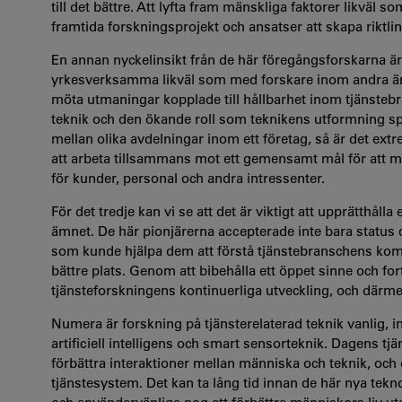
till det bättre. Att lyfta fram mänskliga faktorer likväl 
framtida forskningsprojekt och ansatser att skapa riktlin
En annan nyckelinsikt från de här föregångsforskarna ä
yrkesverksamma likväl som med forskare inom andra ämne
möta utmaningar kopplade till hållbarhet inom tjänstebr
teknik och den ökande roll som teknikens utformning spe
mellan olika avdelningar inom ett företag, så är det ex
att arbeta tillsammans mot ett gemensamt mål för att 
för kunder, personal och andra intressenter.
För det tredje kan vi se att det är viktigt att upprätthåll
ämnet. De här pionjärerna accepterade inte bara status qu
som kunde hjälpa dem att förstå tjänstebranschens kompl
bättre plats. Genom att bibehålla ett öppet sinne och forts
tjänsteforskningens kontinuerliga utveckling, och därmed
Numera är forskning på tjänsterelaterad teknik vanlig, int
artificiell intelligens och smart sensorteknik. Dagens t
förbättra interaktioner mellan människa och teknik, och d
tjänstesystem. Det kan ta lång tid innan de här nya tekn