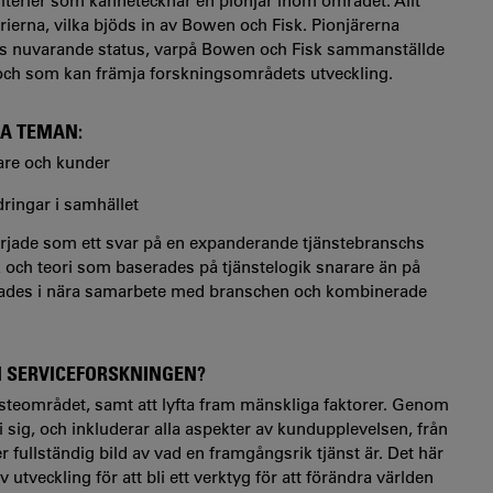
iterier som kännetecknar en pionjär inom området. Allt
rierna, vilka bjöds in av Bowen och Fisk. Pionjärerna
ens nuvarande status, varpå Bowen och Fisk sammanställde
ch som kan främja forskningsområdets utveckling.
SA TEMAN:
tare och kunder
ndringar i samhället
började som ett svar på en expanderande tjänstebranschs
och teori som baserades på tjänstelogik snarare än på
cklades i nära samarbete med branschen och kombinerade
M SERVICEFORSKNINGEN?
änsteområdet, samt att lyfta fram mänskliga faktorer. Genom
i sig, och inkluderar alla aspekter av kundupplevelsen, från
r fullständig bild av vad en framgångsrik tjänst är. Det här
 utveckling för att bli ett verktyg för att förändra världen