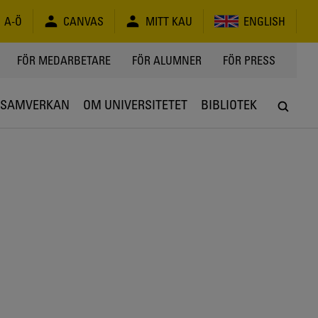
A-Ö
CANVAS
MITT KAU
ENGLISH
FÖR MEDARBETARE
FÖR ALUMNER
FÖR PRESS
SAMVERKAN
OM UNIVERSITETET
BIBLIOTEK