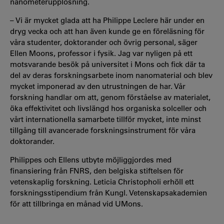
nanometerupplösning.
– Vi är mycket glada att ha Philippe Leclere här under en
dryg vecka och att han även kunde ge en föreläsning för
våra studenter, doktorander och övrig personal, säger
Ellen Moons, professor i fysik. Jag var nyligen på ett
motsvarande besök på universitet i Mons och fick där ta
del av deras forskningsarbete inom nanomaterial och blev
mycket imponerad av den utrustningen de har. Vår
forskning handlar om att, genom förståelse av materialet,
öka effektivitet och livslängd hos organiska solceller och
vårt internationella samarbete tillför mycket, inte minst
tillgång till avancerade forskningsinstrument för våra
doktorander.
Philippes och Ellens utbyte möjliggjordes med
finansiering från FNRS, den belgiska stiftelsen för
vetenskaplig forskning. Leticia Christopholi erhöll ett
forskningsstipendium från Kungl. Vetenskapsakademien
för att tillbringa en månad vid UMons.