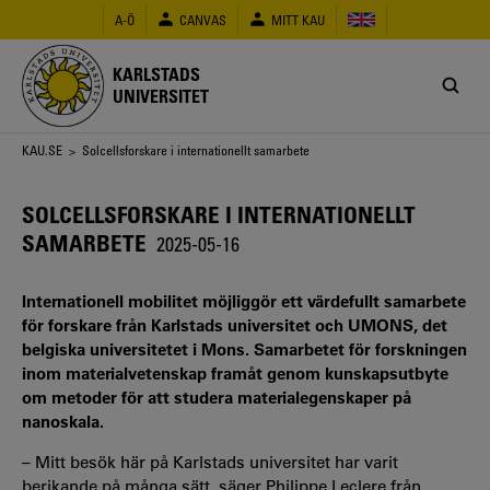
Hoppa
A-Ö
CANVAS
MITT KAU
till
huvudinnehåll
KARLSTADS
UNIVERSITET
Länkstig
KAU.SE
> Solcellsforskare i internationellt samarbete
SOLCELLSFORSKARE I INTERNATIONELLT
SAMARBETE
2025-05-16
Internationell mobilitet möjliggör ett värdefullt samarbete
för forskare från Karlstads universitet och UMONS, det
belgiska universitetet i Mons. Samarbetet för forskningen
inom materialvetenskap framåt genom kunskapsutbyte
om metoder för att studera materialegenskaper på
nanoskala.
– Mitt besök här på Karlstads universitet har varit
berikande på många sätt, säger Philippe Leclere från