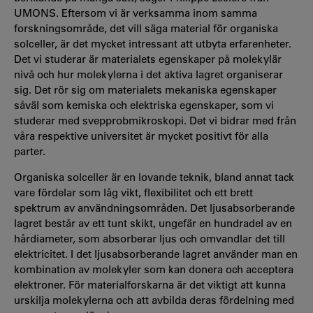
UMONS. Eftersom vi är verksamma inom samma
forskningsområde, det vill säga material för organiska
solceller, är det mycket intressant att utbyta erfarenheter.
Det vi studerar är materialets egenskaper på molekylär
nivå och hur molekylerna i det aktiva lagret organiserar
sig. Det rör sig om materialets mekaniska egenskaper
såväl som kemiska och elektriska egenskaper, som vi
studerar med svepprobmikroskopi. Det vi bidrar med från
våra respektive universitet är mycket positivt för alla
parter.
Organiska solceller är en lovande teknik, bland annat tack
vare fördelar som låg vikt, flexibilitet och ett brett
spektrum av användningsområden. Det ljusabsorberande
lagret består av ett tunt skikt, ungefär en hundradel av en
hårdiameter, som absorberar ljus och omvandlar det till
elektricitet. I det ljusabsorberande lagret använder man en
kombination av molekyler som kan donera och acceptera
elektroner. För materialforskarna är det viktigt att kunna
urskilja molekylerna och att avbilda deras fördelning med