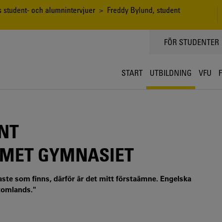
s student- och alumnintervjuer
> Freddy Bylund, student
TOPPMENY
FÖR STUDENTER
START
UTBILDNING
VFU
NT
MET GYMNASIET
igaste som finns, därför är det mitt förstaämne. Engelska
utomlands."