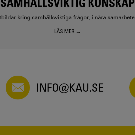
SAMHÄLLSVIKTIG KUNSKAP
utbildar kring samhällsviktiga frågor, i nära samarbet
LÄS MER
INFO@KAU.SE