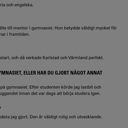
ria och engelska.
 hjälte till mentor i gymnasiet. Hon betydde väldigt mycket för
ar i framtiden.
mstart, och då verkade Karlstad och Värmland perfekt.
GYMNASIET, ELLER HAR DU GJORT NÅGOT ANNAT
 gymnasiet. Efter studenten körde jag lastbil och
luggandet innan det var dags att börja studera igen.
?
bästa jag gjort. Den är väldigt rolig och utvecklande.