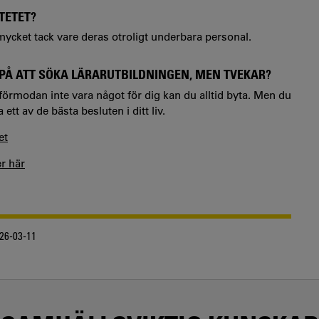
TETET?
 mycket tack vare deras otroligt underbara personal.
PÅ ATT SÖKA LÄRARUTBILDNINGEN, MEN TVEKAR?
 förmodan inte vara något för dig kan du alltid byta. Men du
tt av de bästa besluten i ditt liv.
et
er här
26-03-11