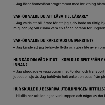
– Jag läser ämneslärarprogrammet med inriktning histo
VARFÖR VALDE DU ATT LÄSA TILL LÄRARE?
– Jag valde att bli lärare för att jag själv hade en riktig
mig, och jag vill kunna vara en sådan person för ungdom
VARFÖR VALDE DU KARLSTADS UNIVERSITET?
– Jag kände att jag behövde flytta och göra lite av en o
HUR SÅG DIN VÄG HIT UT – KOM DU DIREKT FRÅN 
INNAN?
– Jag pluggade yrkesprogrammet Fordon och transport på
jobbade i sju år. Jag behövde helt enkelt en paus från p
HUR SKULLE DU BESKRIVA UTBILDNINGEN HITTILLS
– Hittills har utbildningen varit toppen och något av det 