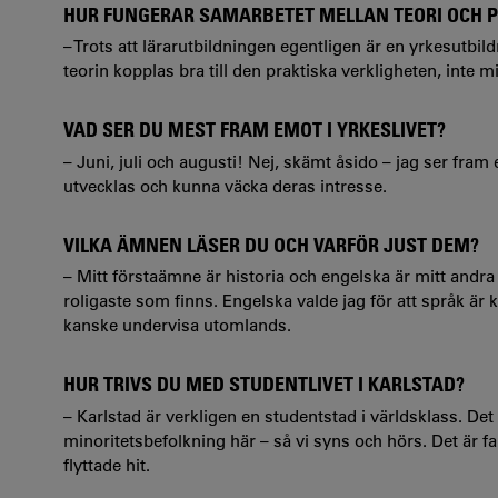
HUR FUNGERAR SAMARBETET MELLAN TEORI OCH PR
– Trots att lärarutbildningen egentligen är en yrkesutbil
teorin kopplas bra till den praktiska verkligheten, inte
VAD SER DU MEST FRAM EMOT I YRKESLIVET?
– Juni, juli och augusti! Nej, skämt åsido – jag ser fra
utvecklas och kunna väcka deras intresse.
VILKA ÄMNEN LÄSER DU OCH VARFÖR JUST DEM?
– Mitt förstaämne är historia och engelska är mitt andra 
roligaste som finns. Engelska valde jag för att språk är 
kanske undervisa utomlands.
HUR TRIVS DU MED STUDENTLIVET I KARLSTAD?
– Karlstad är verkligen en studentstad i världsklass. Det
minoritetsbefolkning här – så vi syns och hörs. Det är f
flyttade hit.