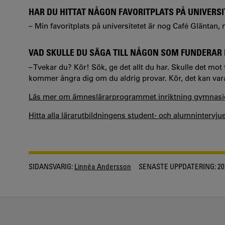
HAR DU HITTAT NÅGON FAVORITPLATS PÅ UNIVERSI
– Min favoritplats på universitetet är nog Café Gläntan,
VAD SKULLE DU SÄGA TILL NÅGON SOM FUNDERAR 
– Tvekar du? Kör! Sök, ge det allt du har. Skulle det mot
kommer ångra dig om du aldrig provar. Kör, det kan vara e
Läs mer om ämneslärarprogrammet inriktning gymnasi
Hitta alla lärarutbildningens student- och alumnintervju
SIDANSVARIG:
Linnéa Andersson
SENASTE UPPDATERING:
20