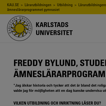
Hoppa
Länkstig
KAU.SE
>
Lärarutbildningen
>
Utbildning
>
Lärarutbildningen
till
ämneslärarprogrammet gymnasiet
huvudinnehåll
KARLSTADS
UNIVERSITET
FREDDY BYLUND, STUDE
ÄMNESLÄRARPROGRAM
"Jag älskar historia och tycker att det är bland det rol
valde jag för möjligheten att en dag kanske undervisa 
VILKEN UTBILDNING OCH INRIKTNING LÄSER DU?