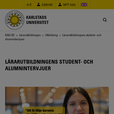
Hoppa
A-Ö
CANVAS
MITT KAU
till
huvudinnehåll
KARLSTADS
UNIVERSITET
Länkstig
KAU.SE
>
Lärarutbildningen
>
Utbildning
> Lärarutbildningens student- och
alumnintervjuer
LÄRARUTBILDNINGENS STUDENT- OCH
ALUMNINTERVJUER