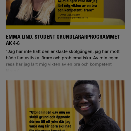
EMMA LIND, STUDENT GRUNDLÄRARPROGRAMMET
ÅK 4-6
"Jag har inte haft den enklaste skolgången, jag har mött
både fantastiska lärare och problematiska. Av min egen
resa har jag lärt mig vikten av en bra och kompetent
lärare".
Vilket program och eventuell inriktning läser du?
– Jag läser grundlärarprogrammet årskurs 4-6.