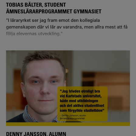
TOBIAS BÄLTER, STUDENT
ÄMNESLÄRARPROGRAMMET GYMNASIET
"I läraryrket ser jag fram emot den kollegiala
gemenskapen där vi lär av varandra, men allra mest att få
följa elevernas utveckling."
Vilket program och inriktning läser du?
– Jag läser ämneslärarprogrammet gymnasiet med
inriktning samhällskunskap.
DENNY JANSSON, ALUMN