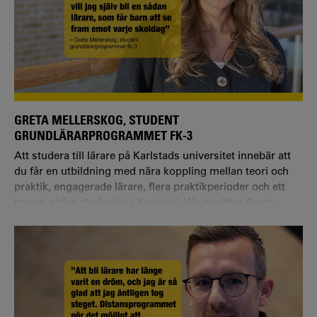
GRETA MELLERSKOG, STUDENT
GRUNDLÄRARPROGRAMMET FK-3
Att studera till lärare på Karlstads universitet innebär att
du får en utbildning med nära koppling mellan teori och
praktik, engagerade lärare, flera praktikperioder och ett
tryggt, aktivt studentliv i Karlstad. Här berättar Greta
Mellerskog, student på grundlärarprogrammet fk–3, om
sin väg till läraryrket och hur hon upplever utbildningen
och studentlivet.