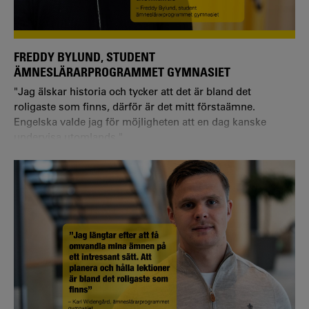
FREDDY BYLUND, STUDENT
ÄMNESLÄRARPROGRAMMET GYMNASIET
"Jag älskar historia och tycker att det är bland det
roligaste som finns, därför är det mitt förstaämne.
Engelska valde jag för möjligheten att en dag kanske
undervisa utomlands."
Vilken utbildning och inriktning läser du?
– Jag läser ämneslärarprogrammet med inriktning
historia och engelska.