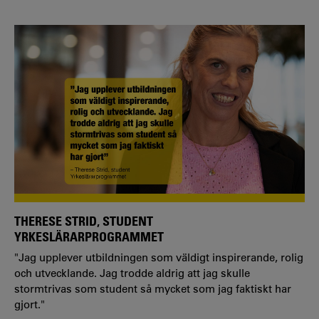
Vilket program och inriktning läser du?
– Jag läser KPU (Kompletterande pedagogisk utbildning
90 hp) och ska bli ämneslärare i matematik och historia.
Jag kommer bli behörig från årskurs 4 till gymnasiet, så
det känns kul!
THERESE STRID, STUDENT
YRKESLÄRARPROGRAMMET
"Jag upplever utbildningen som väldigt inspirerande, rolig
och utvecklande. Jag trodde aldrig att jag skulle
stormtrivas som student så mycket som jag faktiskt har
gjort."