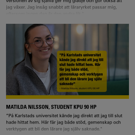
versionen av sig själva ger mig glädje och gör också att
jag växer. Jag insåg snabbt att läraryrket passar mig,
eftersom ingen dag är den andra lik."
MATILDA NILSSON, STUDENT KPU 90 HP
”På Karlstads universitet kände jag direkt att jag till slut
hade hittat hem. Här får jag både stöd, gemenskap och
verktygen att bli den lärare jag själv saknade."