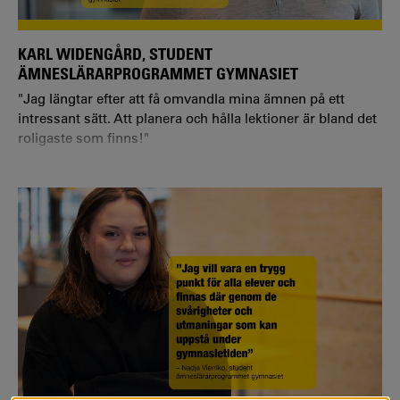
KARL WIDENGÅRD, STUDENT
ÄMNESLÄRARPROGRAMMET GYMNASIET
"Jag längtar efter att få omvandla mina ämnen på ett
intressant sätt. Att planera och hålla lektioner är bland det
roligaste som finns!"
Vilken utbildning och inriktning läser du?
– Jag läser på ämneslärarprogrammet med inriktningen
svenska och historia.