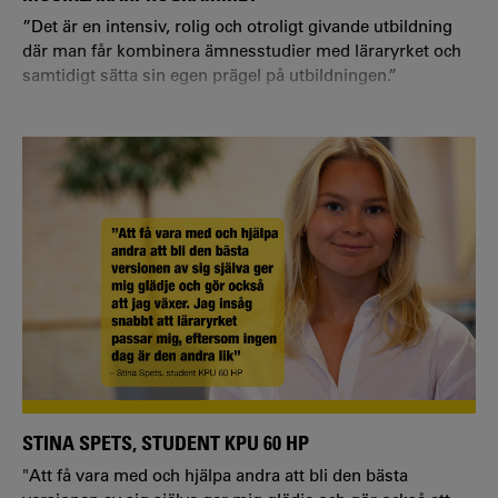
”Det är en intensiv, rolig och otroligt givande utbildning
där man får kombinera ämnesstudier med läraryrket och
samtidigt sätta sin egen prägel på utbildningen.”
Vilken utbildning och inriktning läser du?
– Jag går sista året på musiklärarprogrammet, med
inriktning Instrument och ensemble. Mitt genreområde är
klassisk musik och jag spelar fiol och viola.
STINA SPETS, STUDENT KPU 60 HP
"Att få vara med och hjälpa andra att bli den bästa