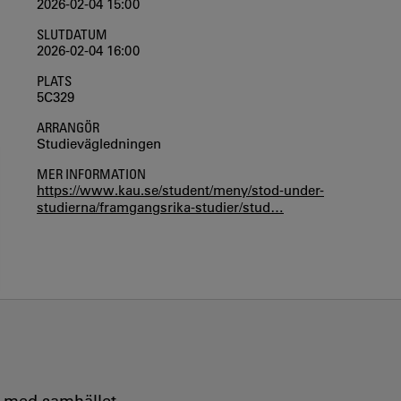
2026-02-04 15:00
SLUTDATUM
2026-02-04 16:00
PLATS
5C329
ARRANGÖR
Studievägledningen
MER INFORMATION
https://www.kau.se/student/meny/stod-under-
studierna/framgangsrika-studier/stud…
e med samhället.