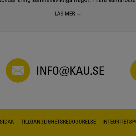
LÄS MER
INFO@KAU.SE
SIDAN
TILLGÄNGLIGHETSREDOGÖRELSE
INTEGRITETSP