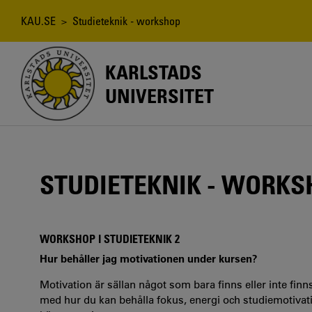
Hoppa
till
Länkstig
KAU.SE
> Studieteknik - workshop
huvudinnehåll
KARLSTADS
UNIVERSITET
STUDIETEKNIK - WORKS
WORKSHOP I STUDIETEKNIK 2
Hur behåller jag motivationen under kursen?
Motivation är sällan något som bara finns eller inte fin
med hur du kan behålla fokus, energi och studiemotivati