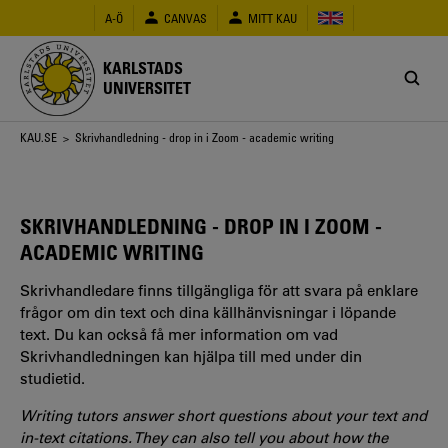
Hoppa
A-Ö
CANVAS
MITT KAU
till
huvudinnehåll
KARLSTADS
UNIVERSITET
Länkstig
KAU.SE
> Skrivhandledning - drop in i Zoom - academic writing
SKRIVHANDLEDNING - DROP IN I ZOOM -
ACADEMIC WRITING
Skrivhandledare finns tillgängliga för att svara på enklare
frågor om din text och dina källhänvisningar i löpande
text. Du kan också få mer information om vad
Skrivhandledningen kan hjälpa till med under din
studietid.
Writing tutors answer short questions about your text and
in-text citations. They can also tell you about how the