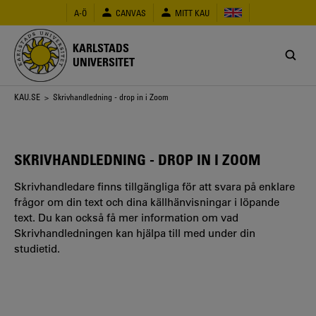
Hoppa
A-Ö
CANVAS
MITT KAU
till
huvudinnehåll
KARLSTADS
UNIVERSITET
Länkstig
KAU.SE
> Skrivhandledning - drop in i Zoom
SKRIVHANDLEDNING - DROP IN I ZOOM
Skrivhandledare finns tillgängliga för att svara på enklare
frågor om din text och dina källhänvisningar i löpande
text. Du kan också få mer information om vad
Skrivhandledningen kan hjälpa till med under din
studietid.