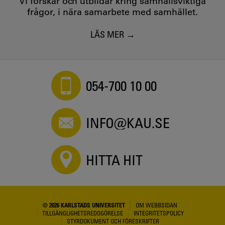
Vi forskar och utbildar kring samhällsviktiga
frågor, i nära samarbete med samhället.
LÄS MER
054-700 10 00
INFO@KAU.SE
HITTA HIT
© 2026 KARLSTADS UNIVERSITET
OM WEBBSIDAN
TILLGÄNGLIGHETSREDOGÖRELSE
INTEGRITETSPOLICY
STYRDOKUMENT OCH FÖRESKRIFTER