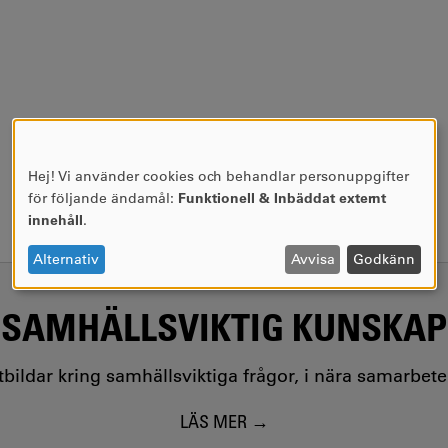
Hej! Vi använder cookies och behandlar personuppgifter
ANVÄNDNING
för följande ändamål:
Funktionell & Inbäddat externt
AV
innehåll
.
PERSONUPPGIFTER
OCH
Alternativ
Avvisa
Godkänn
COOKIES
SAMHÄLLSVIKTIG KUNSKAP
utbildar kring samhällsviktiga frågor, i nära samarbet
LÄS MER