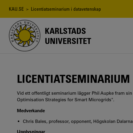
Hoppa
till
Länkstig
KAU.SE
> Licentiatseminarium i datavetenskap
huvudinnehåll
KARLSTADS
UNIVERSITET
LICENTIATSEMINARIUM 
Vid ett offentligt seminarium lägger Phil Aupke fram sin
Optimisation Strategies for Smart Microgrids".
Medverkande
Chris Bales, professor, opponent, Högskolan Dalarna
Upplysningar