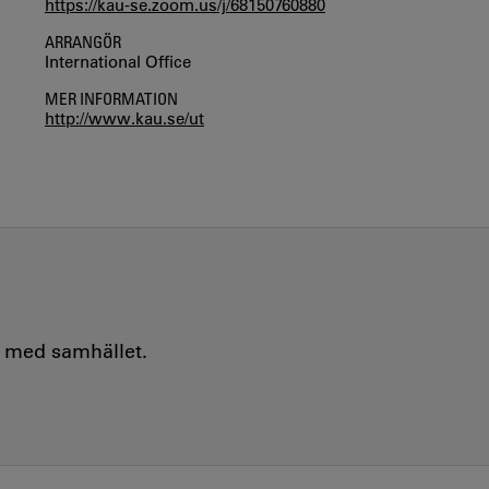
https://kau-se.zoom.us/j/68150760880
ARRANGÖR
International Office
MER INFORMATION
http://www.kau.se/ut
e med samhället.