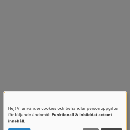
Hej! Vi använder cookies och behandlar personuppgifter
ANVÄNDNING
för följande ändamål:
Funktionell & Inbäddat externt
AV
innehåll
.
PERSONUPPGIFTER