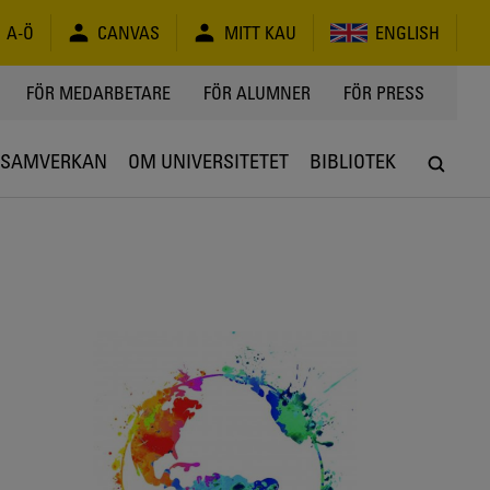
A-Ö
CANVAS
MITT KAU
ENGLISH
FÖR MEDARBETARE
FÖR ALUMNER
FÖR PRESS
SAMVERKAN
OM UNIVERSITETET
BIBLIOTEK