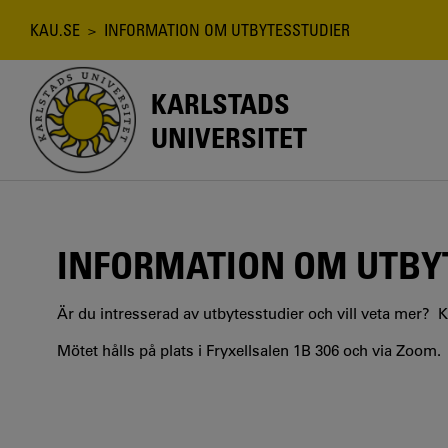
Hoppa
till
Länkstig
KAU.SE
> INFORMATION OM UTBYTESSTUDIER
huvudinnehåll
KARLSTADS
UNIVERSITET
INFORMATION OM UTBY
Är du intresserad av utbytesstudier och vill veta mer? 
Mötet hålls på plats i Fryxellsalen 1B 306 och via Zoom.