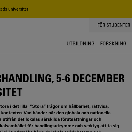
ads universitet
TOPPMENY
FÖR STUDENTER
UTBILDNING
FORSKNING
HANDLING, 5-6 DECEMBER
SITET
 i det lilla. ”Stora” frågor om hållbarhet, rättvisa,
ala kontexten. Vad händer när den globala och nationella
as utifrån det lokalas särskilda förutsättningar och
okalsamhället för handlingsutrymme och verktyg att ta sig