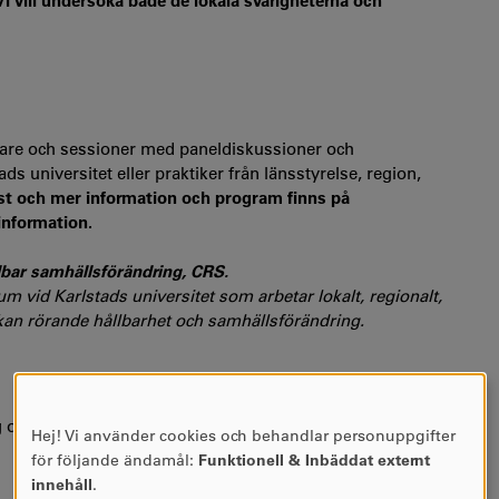
i vill undersöka både de lokala svårigheterna och
are och sessioner med paneldiskussioner och
s universitet eller praktiker från länsstyrelse, region,
t och mer information och program finns på
information.
lbar samhällsförändring, CRS.
 vid Karlstads universitet som arbetar lokalt, regionalt,
kan rörande hållbarhet och samhällsförändring.
g om hållbar samhällsförändring (CRS)
Hej! Vi använder cookies och behandlar personuppgifter
ANVÄNDNING
för följande ändamål:
Funktionell & Inbäddat externt
AV
innehåll
.