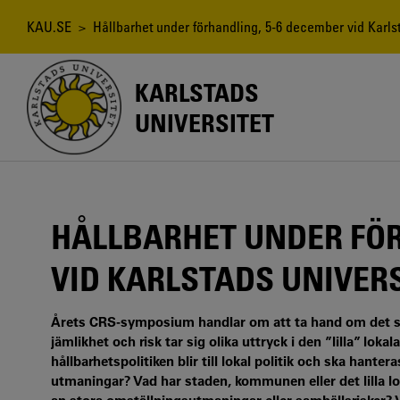
Hoppa
till
Länkstig
KAU.SE
> Hållbarhet under förhandling, 5-6 december vid Karlst
huvudinnehåll
KARLSTADS
UNIVERSITET
HÅLLBARHET UNDER FÖR
VID KARLSTADS UNIVER
Årets CRS-symposium handlar om att ta hand om det stora
jämlikhet och risk tar sig olika uttryck i den ”lilla” lok
hållbarhetspolitiken blir till lokal politik och ska hanter
utmaningar? Vad har staden, kommunen eller det lilla l