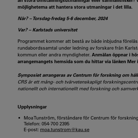
an stora omställningsutmaningar eller samhällsrisker? V
möjligheterna att hantera stora utmaningar i det lilla.
När? – Torsdag-fredag 5-6 december, 2024
Var? – Karlstads universitet
Programmet kommer att bestå av både inbjudna föreläs
rundabordssamtal under ledning av forskare från Karlstad
kommun eller andra myndigheter.
Anmälan öppnar i hös
arrangemangets hemsida som du hittar via länken Mer 
Symposiet arrangeras av Centrum för forskning om hål
CRS är ett mång- och tvärvetenskapligt forskningscentrum
nationellt och internationellt med forskning och samver
Upplysningar
Moa Tunström, förståndare för Centrum för forsknin
Telefon: 054-700 2395
E-post:
moa.tunstrom@kau.se