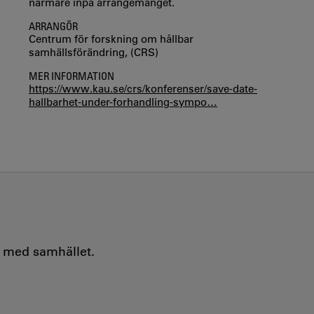
närmare inpå arrangemanget.
ARRANGÖR
Centrum för forskning om hållbar
samhällsförändring, (CRS)
MER INFORMATION
https://www.kau.se/crs/konferenser/save-date-
hallbarhet-under-forhandling-sympo…
e med samhället.