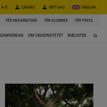
A-Ö
CANVAS
MITT KAU
ENGLISH
FÖR MEDARBETARE
FÖR ALUMNER
FÖR PRESS
SAMVERKAN
OM UNIVERSITETET
BIBLIOTEK