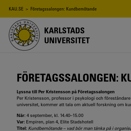
Hoppa
till
Länkstig
KAU.SE
> Företagssalongen: Kundbemötande
huvudinnehåll
KARLSTADS
UNIVERSITET
FÖRETAGSSALONGEN: 
Lyssna till Per Kristensson på Företagssalongen
Per Kristensson, professor i psykologi och föreståndare
universitet, kommer att tala om aktuell forskning om k
När:
4 september, kl. 14.40–15.00
Var:
Empiren, plan 4, Elite Stadshotell
Titel:
Kundbemötande – vad bör man tänka på i organis