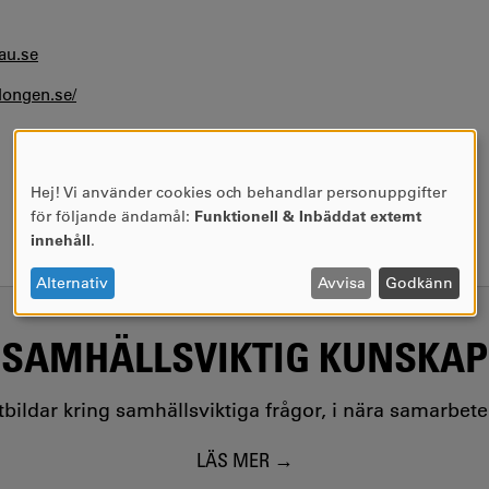
au.se
longen.se/
Hej! Vi använder cookies och behandlar personuppgifter
ANVÄNDNING
för följande ändamål:
Funktionell & Inbäddat externt
AV
innehåll
.
PERSONUPPGIFTER
OCH
Alternativ
Avvisa
Godkänn
COOKIES
SAMHÄLLSVIKTIG KUNSKAP
utbildar kring samhällsviktiga frågor, i nära samarbet
LÄS MER