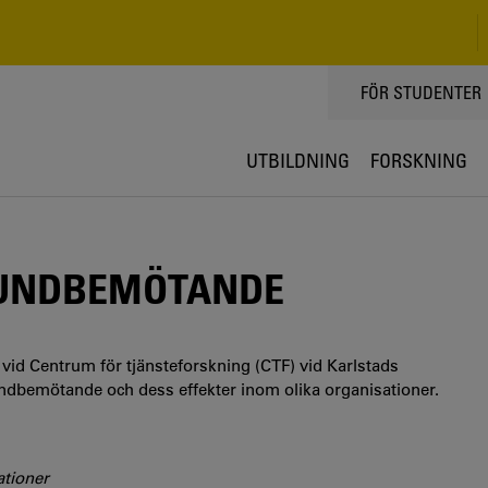
TOPPMENY
FÖR STUDENTER
UTBILDNING
FORSKNING
KUNDBEMÖTANDE
 vid Centrum för tjänsteforskning (CTF) vid Karlstads
undbemötande och dess effekter inom olika organisationer.
ationer