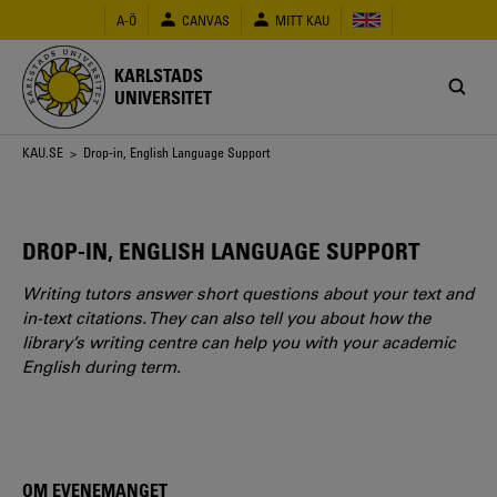
Hoppa
A-Ö
CANVAS
MITT KAU
till
huvudinnehåll
KARLSTADS
UNIVERSITET
Länkstig
KAU.SE
> Drop-in, English Language Support
DROP-IN, ENGLISH LANGUAGE SUPPORT
Writing tutors answer short questions about your text and
in-text citations. They can also tell you about how the
library’s writing centre can help you with your academic
English during term.
OM EVENEMANGET