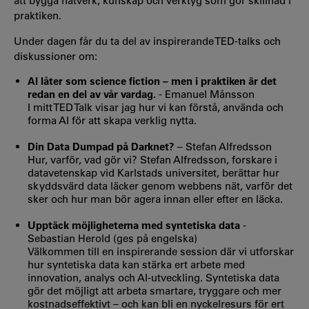
att bygga nätverk, kunskap och verktyg som gör skillnad i
praktiken.
Under dagen får du ta del av inspirerande TED-talks och
diskussioner om:
AI låter som science fiction – men i praktiken är det
redan en del av vår vardag.
- Emanuel Månsson
I mitt TED Talk visar jag hur vi kan förstå, använda och
forma AI för att skapa verklig nytta.
Din Data Dumpad på Darknet?
– Stefan Alfredsson
Hur, varför, vad gör vi? Stefan Alfredsson, forskare i
datavetenskap vid Karlstads universitet, berättar hur
skyddsvärd data läcker genom webbens nät, varför det
sker och hur man bör agera innan eller efter en läcka.
Upptäck möjligheterna med syntetiska data
-
Sebastian Herold (ges på engelska)
Välkommen till en inspirerande session där vi utforskar
hur syntetiska data kan stärka ert arbete med
innovation, analys och AI-utveckling. Syntetiska data
gör det möjligt att arbeta smartare, tryggare och mer
kostnadseffektivt – och kan bli en nyckelresurs för ert