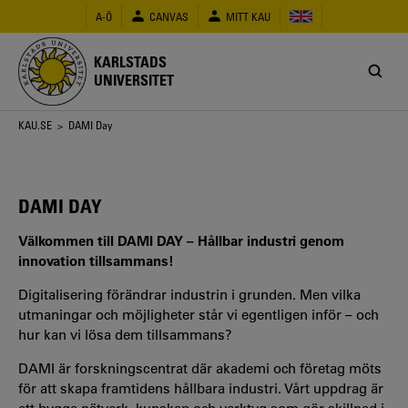
Hoppa
A-Ö
CANVAS
MITT KAU
till
huvudinnehåll
KARLSTADS
UNIVERSITET
Länkstig
KAU.SE
> DAMI Day
DAMI DAY
Välkommen till DAMI DAY – Hållbar industri genom
innovation tillsammans!
Digitalisering förändrar industrin i grunden. Men vilka
utmaningar och möjligheter står vi egentligen inför – och
hur kan vi lösa dem tillsammans?
DAMI är forskningscentrat där akademi och företag möts
för att skapa framtidens hållbara industri. Vårt uppdrag är