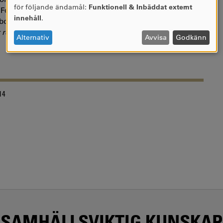
Användning
för följande ändamål:
Funktionell & Inbäddat externt
Forskarutbildningen har utmynnat i avhandlingar inom en
av
innehåll
.
lagsrätt, allmän rättslära och miljörätt. Forskning
personuppgifter
 redovisning
är ett exempel på en levande tvärveteskaplig
och
Alternativ
Avvisa
Godkänn
cookies
14
SAMHÄLLSVIKTIG KUNSKAP