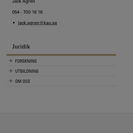
Jack Ågren
054 - 700 16 16
jack.agren@kau.se
Juridik
FORSKNING
UTBILDNING
OM OSS