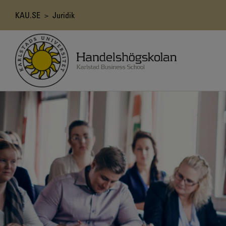
Hoppa
till
Länkstig
KAU.SE
> Juridik
huvudinnehåll