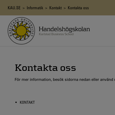
Hoppa
till
Länkstig
KAU.SE
>
Informatik
>
Kontakt
> Kontakta oss
huvudinnehåll
Kontakta oss
För mer information, besök sidorna nedan eller använd
KONTAKT