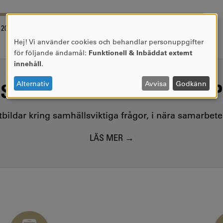
2016-11-22
Hej! Vi använder cookies och behandlar personuppgifter
Användning
för följande ändamål:
Funktionell & Inbäddat externt
av
innehåll
.
personuppgifter
och
SAMHÄLLSVIKTIG KUNSKAP
Alternativ
Avvisa
Godkänn
cookies
utbildar kring samhällsviktiga frågor, i nära samarbet
LÄS MER