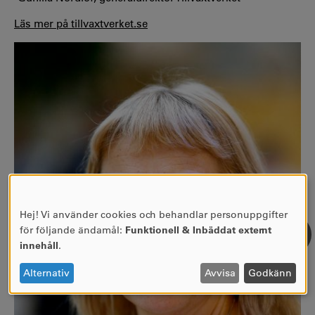
Läs mer på tillvaxtverket.se
Hej! Vi använder cookies och behandlar personuppgifter
ANVÄNDNING
för följande ändamål:
Funktionell & Inbäddat externt
AV
innehåll
.
PERSONUPPGIFTER
OCH
Alternativ
Avvisa
Godkänn
COOKIES