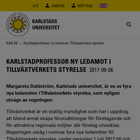
Hoppa
A-Ö
CANVAS
MITT KAU
till
huvudinnehåll
KARLSTADS
UNIVERSITET
Länkstig
KAU.SE
> Karlstadprofessor ny ledamot i Tillväxtverkets styrelse
KARLSTADPROFESSOR NY LEDAMOT I
TILLVÄXTVERKETS STYRELSE
2017-09-06
Margareta Dahlström, Karlstads universitet, är en av fyra
nya ledamöter i Tillväxtverkets styrelse, som nyligen
utsågs av regeringen.
Tillväxtverket är en statlig myndighet som har i uppdrag
att bland annat skapa förutsättningar för företagande och
för attraktiva regionala miljöer där företag utvecklas.
Regeringen utsåg i somras fyra nya ledamöter till
Tillväxtverkets styrelse, under perioden 1 juli 2017 till och