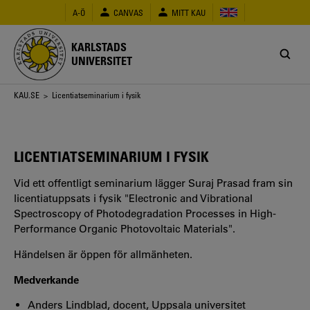
Hoppa
A-Ö
CANVAS
MITT KAU
till
huvudinnehåll
KARLSTADS
UNIVERSITET
Länkstig
KAU.SE
> Licentiatseminarium i fysik
LICENTIATSEMINARIUM I FYSIK
Vid ett offentligt seminarium lägger Suraj Prasad fram sin
licentiatuppsats i fysik "Electronic and Vibrational
Spectroscopy of Photodegradation Processes in High-
Performance Organic Photovoltaic Materials".
Händelsen är öppen för allmänheten.
Medverkande
Anders Lindblad, docent, Uppsala universitet