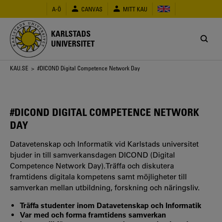
Hoppa
A-Ö
CANVAS
MITT KAU
till
huvudinnehåll
KARLSTADS
UNIVERSITET
Länkstig
KAU.SE
> #DICOND Digital Competence Network Day
#DICOND DIGITAL COMPETENCE NETWORK
DAY
Datavetenskap och Informatik vid Karlstads universitet
bjuder in till samverkansdagen DICOND (Digital
Competence Network Day).Träffa och diskutera
framtidens digitala kompetens samt möjligheter till
samverkan mellan utbildning, forskning och näringsliv.
Träffa studenter inom Datavetenskap och Informatik
Var med och forma framtidens samverkan