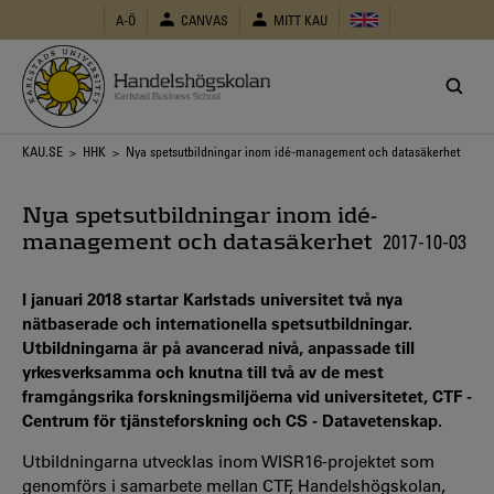
Hoppa
A-Ö
CANVAS
MITT KAU
till
huvudinnehåll
Länkstig
KAU.SE
>
HHK
> Nya spetsutbildningar inom idé-management och datasäkerhet
Nya spetsutbildningar inom idé-
management och datasäkerhet
2017-10-03
I januari 2018 startar Karlstads universitet två nya
nätbaserade och internationella spetsutbildningar.
Utbildningarna är på avancerad nivå, anpassade till
yrkesverksamma och knutna till två av de mest
framgångsrika forskningsmiljöerna vid universitetet, CTF -
Centrum för tjänsteforskning och CS - Datavetenskap.
Utbildningarna utvecklas inom WISR16-projektet som
genomförs i samarbete mellan CTF, Handelshögskolan,