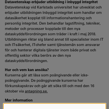
Datavetenskap erbjuder utbildning i inbyggd integritet
Datavetenskap vid Karlstads universitet har utvecklat och
erbjuder utbildningen Inbyggd integritet som handlar om
datasäkerhet kopplat till informationshantering och
personlig integritet. Den behandlar lagstiftning, tekniker,
metoder och processer kopplade till den nya
dataskyddsförordningen som träder i kraft i maj 2018.
Utbildningen riktar sig bland annat till specialister inom IT
och IT-säkerhet, IT-chefer samt tjänstemän som ansvarar
för och hanterar digitala tjänster inom både privat och
offentlig sektor vilka berörs av den nya
dataskyddsförordningen.
Hur och vem kan ansöka?
Kurserna går att läsa som poängivande eller icke-
poänggivande. De poänggivande kurserna har
förkunskapskrav och går att söka till och med den 16
oktober via
antagning.se.
Mer information
Klicka här för att läsa mer om Idea Management!