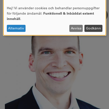
Klicka här för att läsa mer om Inbyggd integritet!
Hej! Vi använder cookies och behandlar personuppgifter
Användning
för följande ändamål:
Funktionell & Inbäddat externt
av
innehåll
.
personuppgifter
och
Alternativ
Avvisa
Godkänn
cookies