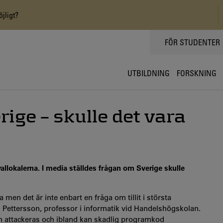
öjligt?
TOPPMENY
FÖR STUDENTER
UTBILDNING
FORSKNING
erige – skulle det vara
vallokalerna. I media ställdes frågan om Sverige skulle
 men det är inte enbart en fråga om tillit i största
 Pettersson, professor i informatik vid Handelshögskolan.
 kan attackeras och ibland kan skadlig programkod