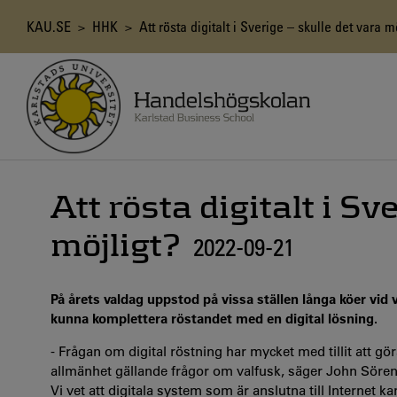
Hoppa
till
Länkstig
KAU.SE
>
HHK
> Att rösta digitalt i Sverige – skulle det vara m
huvudinnehåll
Att rösta digitalt i Sv
möjligt?
2022-09-21
På årets valdag uppstod på vissa ställen långa köer vid 
kunna komplettera röstandet med en digital lösning.
- Frågan om digital röstning har mycket med tillit att göra
allmänhet gällande frågor om valfusk, säger John Sören
Vi vet att digitala system som är anslutna till Internet