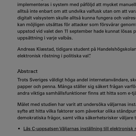
implementeras i system med påföljd att mycket manuellt a
alltså inte enbart om att undvika valfusk utan om att va
digitalt valsystem skulle alltså kunna fungera och valr
kan möjligen utsättas för attacker som försvårar genom
uppstod vid valet den 11 september hade kunnat lösas på t
uppsättning i varje valbås.
Andreas Klæstad, tidigare student på Handelshögskolan,
elektronisk röstning i politiska val”.
Abstract
Trots Sveriges väldigt höga andel internetanvändare, sker
papper och penna. Många ställer sig säkert frågan varför 
andra viktiga samhällsfunktioner finns att hitta som e-tj
Målet med studien har varit att undersöka väljarnas instäl
syfte att hitta vilka faktorer som påverkar olika stånd
demokratiska frågor, samt vilka säkerhetsrisker väljare 
Läs C-uppsatsen
Väljarnas inställning till elektronisk 