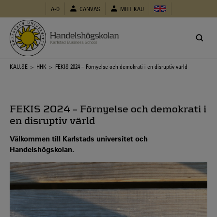
Hoppa
A-Ö
CANVAS
MITT KAU
till
huvudinnehåll
Länkstig
KAU.SE
>
HHK
> FEKIS 2024 – Förnyelse och demokrati i en disruptiv värld
FEKIS 2024 – Förnyelse och demokrati i
en disruptiv värld
Välkommen till Karlstads universitet och
Handelshögskolan.