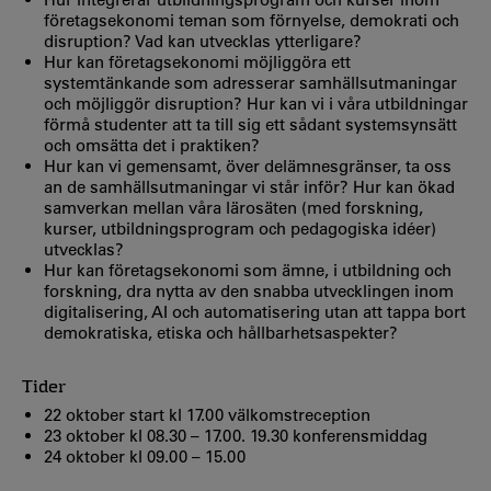
företagsekonomi teman som förnyelse, demokrati och
disruption? Vad kan utvecklas ytterligare?
Hur kan företagsekonomi möjliggöra ett
systemtänkande som adresserar samhällsutmaningar
och möjliggör disruption? Hur kan vi i våra utbildningar
förmå studenter att ta till sig ett sådant systemsynsätt
och omsätta det i praktiken?
Hur kan vi gemensamt, över delämnesgränser, ta oss
an de samhällsutmaningar vi står inför? Hur kan ökad
samverkan mellan våra lärosäten (med forskning,
kurser, utbildningsprogram och pedagogiska idéer)
utvecklas?
Hur kan företagsekonomi som ämne, i utbildning och
forskning, dra nytta av den snabba utvecklingen inom
digitalisering, AI och automatisering utan att tappa bort
demokratiska, etiska och hållbarhetsaspekter?
Tider
22 oktober start kl 17.00 välkomstreception
23 oktober kl 08.30 – 17.00. 19.30 konferensmiddag
24 oktober kl 09.00 – 15.00