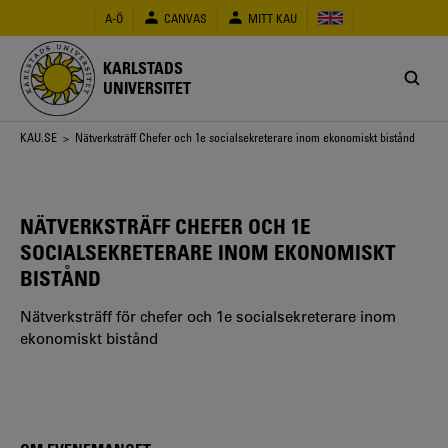
Hoppa
A-Ö
CANVAS
MITT KAU
till
huvudinnehåll
KARLSTADS
UNIVERSITET
Länkstig
KAU.SE
> Nätverksträff Chefer och 1e socialsekreterare inom ekonomiskt bistånd
NÄTVERKSTRÄFF CHEFER OCH 1E
SOCIALSEKRETERARE INOM EKONOMISKT
BISTÅND
Nätverksträff för chefer och 1e socialsekreterare inom
ekonomiskt bistånd