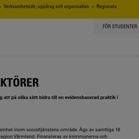
>
Verksamhetsidé, uppdrag och organisation
> Regionala
TOPPMENY
FÖR STUDENTER
AKTÖRER
att på olika sätt bidra till en evidensbaserad praktik i
mhet inom socialtjänstens område. Ägs av samtliga 16
Region Värmland. Finansieras av kommunerna och