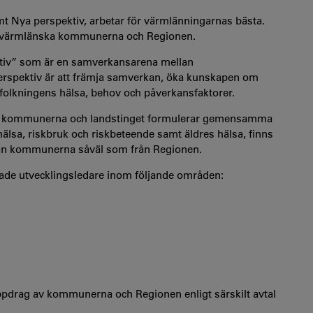
t Nya perspektiv, arbetar för värmlänningarnas bästa.
 värmlänska kommunerna och Regionen.
ktiv” som är en samverkansarena mellan
spektiv är att främja samverkan, öka kunskapen om
lkningens hälsa, behov och påverkansfaktorer.
lka kommunerna och landstinget formulerar gemensamma
hälsa, riskbruk och riskbeteende samt äldres hälsa, finns
rån kommunerna såväl som från Regionen.
rade utvecklingsledare inom följande områden:
ppdrag av kommunerna och Regionen enligt särskilt avtal