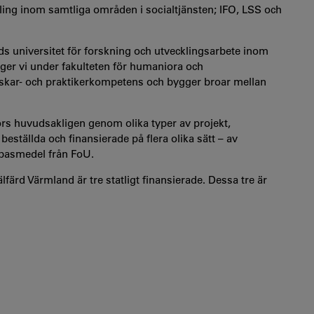
ckling inom samtliga områden i socialtjänsten; IFO, LSS och
s universitet för forskning och utvecklingsarbete inom
ger vi under fakulteten för humaniora och
skar- och praktikerkompetens och bygger broar mellan
örs huvudsakligen genom olika typer av projekt,
eställda och finansierade på flera olika sätt – av
 basmedel från FoU.
färd Värmland är tre statligt finansierade. Dessa tre är