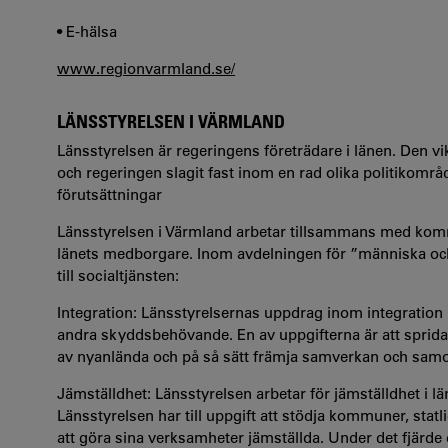
• E-hälsa
www.regionvarmland.se/
LÄNSSTYRELSEN I VÄRMLAND
Länsstyrelsen är regeringens företrädare i länen. Den vik
och regeringen slagit fast inom en rad olika politikomr
förutsättningar
Länsstyrelsen i Värmland arbetar tillsammans med kommu
länets medborgare. Inom avdelningen för ”människa oc
till socialtjänsten:
Integration: Länsstyrelsernas uppdrag inom integration 
andra skyddsbehövande. En av uppgifterna är att sprid
av nyanlända och på så sätt främja samverkan och sam
Jämställdhet: Länsstyrelsen arbetar för jämställdhet i lä
Länsstyrelsen har till uppgift att stödja kommuner, stat
att göra sina verksamheter jämställda. Under det fjärd