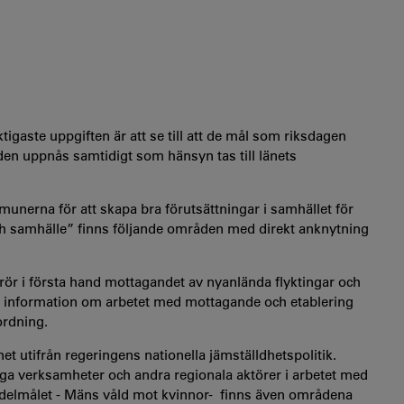
tigaste uppgiften är att se till att de mål som riksdagen
åden uppnås samtidigt som hänsyn tas till länets
nerna för att skapa bra förutsättningar i samhället för
h samhälle” finns följande områden med direkt anknytning
rör i första hand mottagandet av nyanlända flyktingar och
a information om arbetet med mottagande och etablering
ordning.
net utifrån regeringens nationella jämställdhetspolitik.
liga verksamheter och andra regionala aktörer i arbetet med
e delmålet - Mäns våld mot kvinnor- finns även områdena