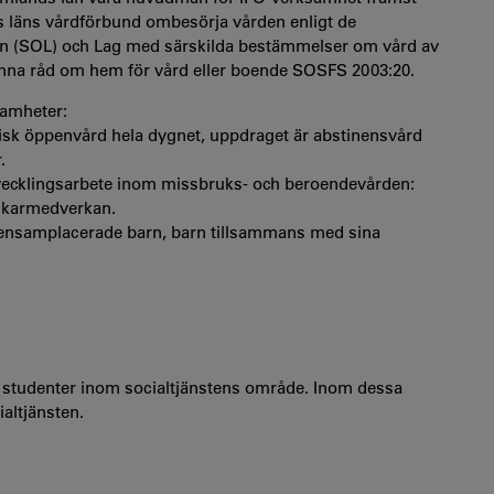
äns vårdförbund ombesörja vården enligt de
en (SOL) och Lag med särskilda bestämmelser om vård av
änna råd om hem för vård eller boende SOSFS 2003:20.
samheter:
k öppenvård hela dygnet, uppdraget är abstinensvård
.
tvecklingsarbete inom missbruks- och beroendevården:
ukarmedverkan.
, ensamplacerade barn, barn tillsammans med sina
ar studenter inom socialtjänstens område. Inom dessa
ialtjänsten.