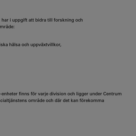
ar i uppgift att bidra till forskning och
område:
ka hälsa och uppväxtvillkor,
nheter finns för varje division och ligger under Centrum
socialtjänstens område och där det kan förekomma