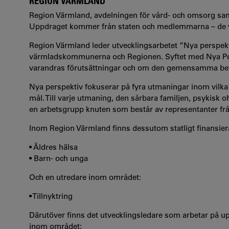
REGION VÄRMLAND
Region Värmland, avdelningen för vård- och omsorg sam
Uppdraget kommer från staten och medlemmarna – de
Region Värmland leder utvecklingsarbetet ”Nya perspe
värmladskommunerna och Regionen. Syftet med Nya Per
varandras förutsättningar och om den gemensamma befo
Nya perspektiv fokuserar på fyra utmaningar inom vi
mål. Till varje utmaning, den sårbara familjen, psykisk o
en arbetsgrupp knuten som består av representanter f
Inom Region Värmland finns dessutom statligt finansie
• Äldres hälsa
• Barn- och unga
Och en utredare inom området:
• Tillnyktring
Därutöver finns det utvecklingsledare som arbetar på u
inom området: