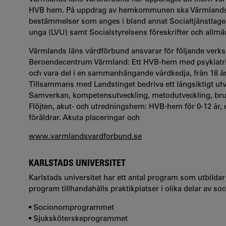
HVB hem. På uppdrag av hemkommunen ska Värmlands l
bestämmelser som anges i bland annat Socialtjänstlag
unga (LVU) samt Socialstyrelsens föreskrifter och allm
Värmlands läns vårdförbund ansvarar för följande verk
Beroendecentrum Värmland: Ett HVB-hem med psykiatris
och vara del i en sammanhängande vårdkedja, från 18 år
Tillsammans med Landstinget bedriva ett långsiktigt u
Samverkan, kompetensutveckling, metodutveckling, br
Flöjten, akut- och utredningshem: HVB-hem för 0-12 år
föräldrar. Akuta placeringar och
www.varmlandsvardforbund.se
KARLSTADS UNIVERSITET
Karlstads universitet har ett antal program som utbild
program tillhandahålls praktikplatser i olika delar av soc
• Socionomprogrammet
• Sjuksköterskeprogrammet