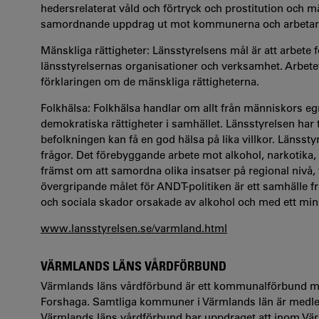
hedersrelaterat våld och förtryck och prostitution och 
samordnande uppdrag ut mot kommunerna och arbetar 
Mänskliga rättigheter: Länsstyrelsens mål är att arbete 
länsstyrelsernas organisationer och verksamhet. Arbete
förklaringen om de mänskliga rättigheterna.
Folkhälsa: Folkhälsa handlar om allt från människors egn
demokratiska rättigheter i samhället. Länsstyrelsen har ti
befolkningen kan få en god hälsa på lika villkor. Länsst
frågor. Det förebyggande arbete mot alkohol, narkotika
främst om att samordna olika insatser på regional nivå, 
övergripande målet för ANDT-politiken är ett samhälle 
och sociala skador orsakade av alkohol och med ett min
www.lansstyrelsen.se/varmland.html
VÄRMLANDS LÄNS VÅRDFÖRBUND
Värmlands läns vårdförbund är ett kommunalförbund med
Forshaga. Samtliga kommuner i Värmlands län är medl
Värmlands läns vårdförbund har uppdraget att inom Vä