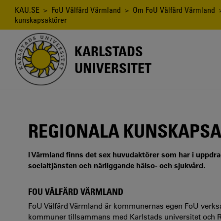
Hoppa
Länkstig
KAU.SE
>
FoU Välfärd Värmland
>
Om FoU Välfärd Värmland
till
kunskapsaktörer
huvudinnehåll
KARLSTADS
UNIVERSITET
REGIONALA KUNSKAPS
I Värmland finns det sex huvudaktörer som har i uppdrag 
socialtjänsten och närliggande hälso- och sjukvård.
FOU VÄLFÄRD VÄRMLAND
FoU Välfärd Värmland är kommunernas egen FoU verksa
kommuner tillsammans med Karlstads universitet och 