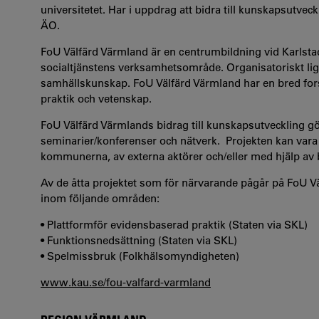
universitetet. Har i uppdrag att bidra till kunskapsutve
ÄO.
FoU Välfärd Värmland är en centrumbildning vid Karlstad
socialtjänstens verksamhetsområde. Organisatoriskt lig
samhällskunskap. FoU Välfärd Värmland har en bred for
praktik och vetenskap.
FoU Välfärd Värmlands bidrag till kunskapsutveckling g
seminarier/konferenser och nätverk. Projekten kan vara b
kommunerna, av externa aktörer och/eller med hjälp av
Av de åtta projektet som för närvarande pågår på FoU Väl
inom följande områden:
• Plattformför evidensbaserad praktik (Staten via SKL)
• Funktionsnedsättning (Staten via SKL)
• Spelmissbruk (Folkhälsomyndigheten)
www.kau.se/fou-valfard-varmland