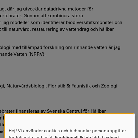
ag, där jag utvecklar datadrivna metoder för
ertebrater. Genom att kombinera stora
jag modeller som identifierar biodiversitetsmönster och
 till naturvård, restaurering av vattendrag och hållbar
logi med tillämpad forskning om rinnande vatten är jag
nnande Vatten (NRRV).
i, Naturvårdsbiologi, Floristik & Faunistik och Zoologi.
brater finansieras av Svenska Centrul för Hållbar
 från akademi, myndigheter och näringsliv. Arbetet är
attenförvaltning, naturvård och restaurering av vattendrag.
Hej! Vi använder cookies och behandlar personuppgifter
iodiversitet och sötvattenekologi för kommuner och andra
ANVÄNDNING
för följande ändamål:
Funktionell & Inbäddat externt