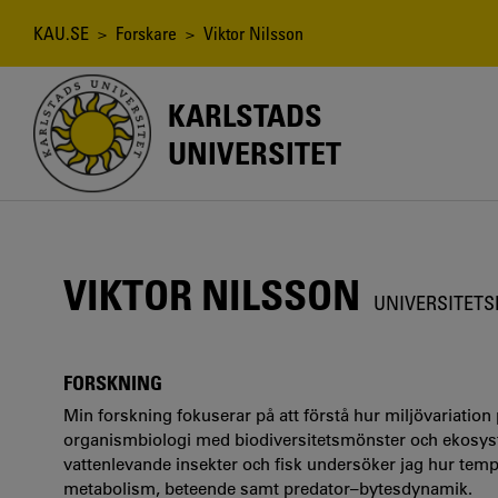
Hoppa
till
Länkstig
KAU.SE
>
Forskare
> Viktor Nilsson
huvudinnehåll
KARLSTADS
UNIVERSITET
VIKTOR NILSSON
UNIVERSITETS
FORSKNING
Min forskning fokuserar på att förstå hur miljövariat
organismbiologi med biodiversitetsmönster och ekosys
vattenlevande insekter och fisk undersöker jag hur temper
metabolism, beteende samt predator–bytesdynamik.