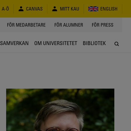
A-Ö
CANVAS
MITT KAU
ENGLISH
FÖR MEDARBETARE
FÖR ALUMNER
FÖR PRESS
SAMVERKAN
OM UNIVERSITETET
BIBLIOTEK