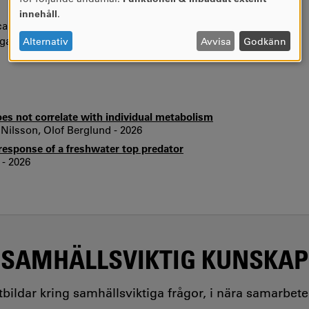
AV
innehåll
.
PERSONUPPGIFTER
ogical Entomology och ledamot i Svenska expertkommittén
OCH
ingar av svenska tvåvingar (flugor och myggor).
Alternativ
Avvisa
Godkänn
COOKIES
oes not correlate with individual metabolism
Nilsson, Olof Berglund - 2026
response of a freshwater top predator
 - 2026
SAMHÄLLSVIKTIG KUNSKAP
utbildar kring samhällsviktiga frågor, i nära samarbet