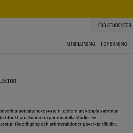
TOPPMENY
FÖR STUDENTER
UTBILDNING
FORSKNING
LEKTOR
ion påverkar sötvattenekosystem, genom att koppla samman
temfunktion. Genom experimentella studier av
atur, födotillgång och artinteraktioner påverkar tillväxt,