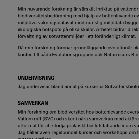
Min nuvarande forskning är särskilt inriktad på vattendr
biodiversitetsbedömning med hjälp av bottenlevande ev
miljöövervakningsdataset med rumslig miljödata bygger 
ekologiska hotspots på olika skalor. Arbetet bidrar direkt
förvaltning av sötvattenmiljöer i ett föränderligt klimat.
Då min forskning förenar grundläggande evolutionär eko
knuten till både Evolutionsgruppen och Naturresurs Ri
UNDERVISNING
Jag undervisar bland annat på kurserna Sötvattensbiolog
SAMVERKAN
Min forskning om biodiversitet hos bottenlevande everte
Vattenkraft (SVC) och sker i nära samverkan med aktörer
utformat för att stödja praktiskt beslutsfattande inom v
Jag håller även regelbundet kurser och workshops om b