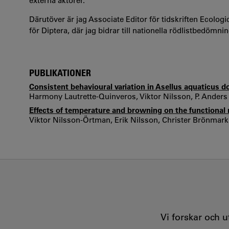
externa aktörer.
Därutöver är jag Associate Editor för tidskriften Ecol
för Diptera, där jag bidrar till nationella rödlistbedömn
PUBLIKATIONER
Consistent behavioural variation in Asellus aquaticus d
Harmony Lautrette-Quinveros, Viktor Nilsson, P. Anders 
Effects of temperature and browning on the functional 
Viktor Nilsson-Örtman, Erik Nilsson, Christer Brönmark
Vi forskar och 