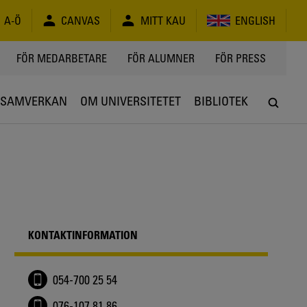
A-Ö
CANVAS
MITT KAU
ENGLISH
FÖR MEDARBETARE
FÖR ALUMNER
FÖR PRESS
SAMVERKAN
OM UNIVERSITETET
BIBLIOTEK
KONTAKTINFORMATION
054-700 25 54
076-107 81 86