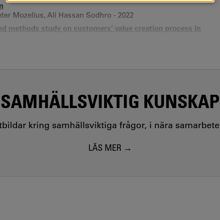
n
eter Mozelius, Ali Hassan Sodhro - 2022
xed methods study on customers’ value creation process in
, Pernille Andersson K, Erik Wästlund - 2020
 Spaces
ssica Westman, Erik Wästlund - 2019
s as tools for service development
ästlund -
SAMHÄLLSVIKTIG KUNSKAP
utbildar kring samhällsviktiga frågor, i nära samarbet
LÄS MER