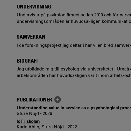
UNDERVISNING
Undervisar på psykologiämnet sedan 2010 och för när
undervisningsområden är huvudsakligen kommunikation,
SAMVERKAN
I de forskningsprojekt jag deltar i har vi en bred samve
BIOGRAFI
Jag utbildade mig till psykolog vid universitetet i Ume
arbetsområden har huvudsakligen varit inom arbets-och
PUBLIKATIONER
Understanding value in service as a psychological proc
Sture Nöjd - 2026
IoT i skolan
Karin Ahlin, Sture Nöjd - 2022