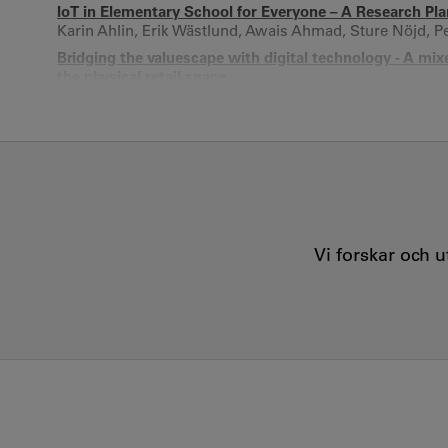
IoT in Elementary School for Everyone – A Research Pla
Karin Ahlin, Erik Wästlund, Awais Ahmad, Sture Nöjd, P
Bridging the valuescape with digital technology - A mi
the physical retail space
Sture Nöjd, Jessica Westman Trischler, Tobias Otterbring
The How, What, and Why of Digitalizing Physical Retail
Pernille Andersson K, Sture Nöjd, Tobias Otterbring, Je
Lessons from lockdown - Value domains of human habit
Sture Nöjd, Agnieszka Kitkowska, P.K Andersson, Erik W
Vi forskar och 