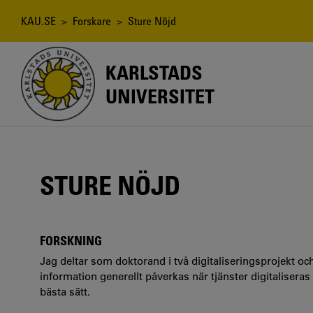
Hoppa
till
Länkstig
KAU.SE
>
Forskare
> Sture Nöjd
huvudinnehåll
KARLSTADS
UNIVERSITET
STURE NÖJD
FORSKNING
Jag deltar som doktorand i två digitaliseringsprojekt o
information generellt påverkas när tjänster digitaliseras 
bästa sätt.