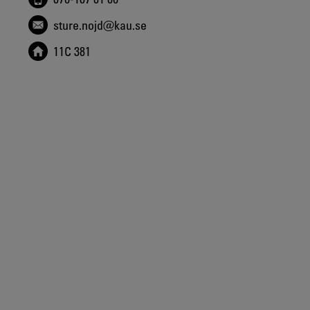
sture.nojd@kau.se
11C 381