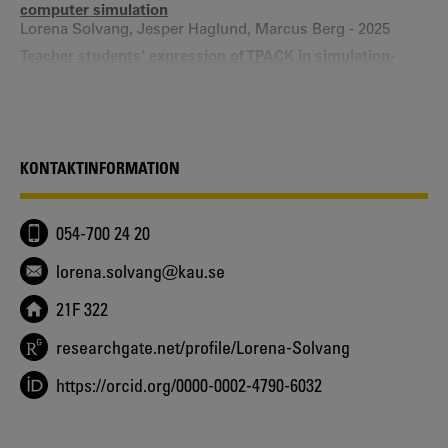
computer simulation
Lorena Solvang, Jesper Haglund, Marcus Berg - 2025
Teacher students’ expression of TPACK in simulation-
based lesson planning - using GeoGebra in physics
teaching
Lorena Solvang, Jesper Haglund - 2025
Enhancing Mathematization in Physics Education by
Digital Tools
KONTAKTINFORMATION
Lana Ivanjek, David Perl-Nussbaum, Lorena Solvang, Edit
Yerushalmi, Gesche Pospiech - 2024
Fysiklärarstudenters kunskaper och strategier för
054-700 24 20
undervisning med hjälp av digitala verktyg
Lorena Solvang, Jesper Haglund - 2024
lorena.solvang@kau.se
Visualisering av fysikaliska fenomen stärker elevers och
studenters representationskompetens
21F 322
Lorena Solvang, Jesper Haglund - 2023
researchgate.net/profile/Lorena-Solvang
Visualization and Mathematization - How Digital Tools
Provide Access to Formal Physics Ideas
https://orcid.org/0000-0002-4790-6032
Elias Euler, Lorena Solvang, Gregorcic Bor, Jesper
Haglund - 2023
Digitala verktyg för visualisering av matematisk