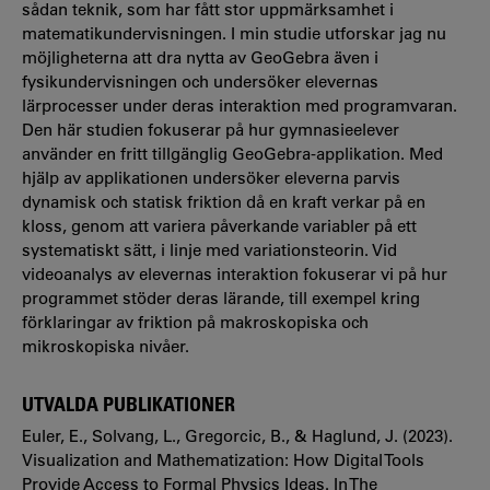
sådan teknik, som har fått stor uppmärksamhet i
matematikundervisningen. I min studie utforskar jag nu
möjligheterna att dra nytta av GeoGebra även i
fysikundervisningen och undersöker elevernas
lärprocesser under deras interaktion med programvaran.
Den här studien fokuserar på hur gymnasieelever
använder en fritt tillgänglig GeoGebra-applikation. Med
hjälp av applikationen undersöker eleverna parvis
dynamisk och statisk friktion då en kraft verkar på en
kloss, genom att variera påverkande variabler på ett
systematiskt sätt, i linje med variationsteorin. Vid
videoanalys av elevernas interaktion fokuserar vi på hur
programmet stöder deras lärande, till exempel kring
förklaringar av friktion på makroskopiska och
mikroskopiska nivåer.
UTVALDA PUBLIKATIONER
Euler, E., Solvang, L., Gregorcic, B., & Haglund, J. (2023).
Visualization and Mathematization: How Digital Tools
Provide Access to Formal Physics Ideas. In The