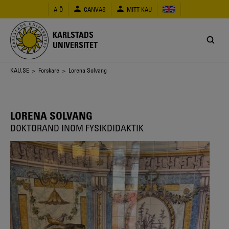
Hoppa
A-Ö
CANVAS
MITT KAU
till
huvudinnehåll
KARLSTADS
UNIVERSITET
Länkstig
KAU.SE
>
Forskare
> Lorena Solvang
LORENA SOLVANG
DOKTORAND INOM FYSIKDIDAKTIK