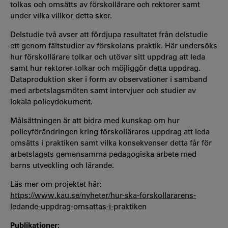
tolkas och omsätts av förskollärare och rektorer samt
under vilka villkor detta sker.
Delstudie två avser att fördjupa resultatet från delstudie
ett genom fältstudier av förskolans praktik. Här undersöks
hur förskollärare tolkar och utövar sitt uppdrag att leda
samt hur rektorer tolkar och möjliggör detta uppdrag.
Dataproduktion sker i form av observationer i samband
med arbetslagsmöten samt intervjuer och studier av
lokala policydokument.
Målsättningen är att bidra med kunskap om hur
policyförändringen kring förskollärares uppdrag att leda
omsätts i praktiken samt vilka konsekvenser detta får för
arbetslagets gemensamma pedagogiska arbete med
barns utveckling och lärande.
Läs mer om projektet här:
https://www.kau.se/nyheter/hur-ska-forskollararens-
ledande-uppdrag-omsattas-i-praktiken
Publikationer: