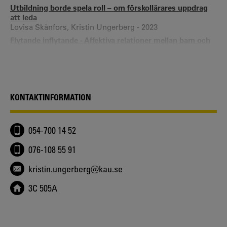
Utbildning borde spela roll – om förskollärares uppdrag
att leda
Lovisa Skånfors, Kristin Ungerberg - 2023
Flytande inflytande - Affektiva relationer mellan barn och
miljön i förskolan
Kristin Ungerberg - 2019
Time to Tell More Stories - Children, Democracy and
Education in Movement
Kristin Ungerberg - 2019
KONTAKTINFORMATION
Rethinking and mapping influence in Early Childhood
Education
Kristin Ungerberg - 2017
054-700 14 52
Utbildning i tillblivelse – en alternativ berättelse om
utbildning och lärande
076-108 55 91
Kristin Ungerberg - 2017
kristin.ungerberg@kau.se
3C 505A