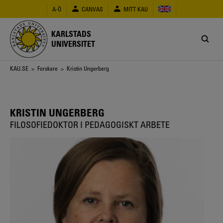
Hoppa
A-Ö
CANVAS
MITT KAU
till
huvudinnehåll
KARLSTADS
UNIVERSITET
Länkstig
KAU.SE
>
Forskare
> Kristin Ungerberg
KRISTIN UNGERBERG
FILOSOFIEDOKTOR I PEDAGOGISKT ARBETE