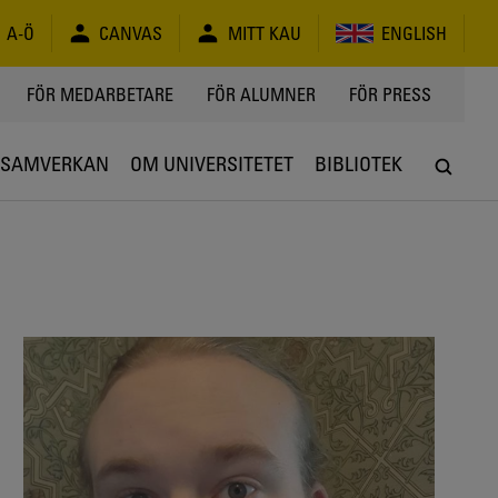
A-Ö
CANVAS
MITT KAU
ENGLISH
FÖR MEDARBETARE
FÖR ALUMNER
FÖR PRESS
SAMVERKAN
OM UNIVERSITETET
BIBLIOTEK