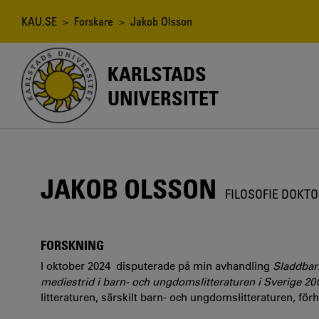
Hoppa
till
Länkstig
KAU.SE
>
Forskare
> Jakob Olsson
huvudinnehåll
KARLSTADS
UNIVERSITET
JAKOB OLSSON
FILOSOFIE DOKTO
FORSKNING
I oktober 2024 disputerade på min avhandling
Sladdbarn
mediestrid i barn- och ungdomslitteraturen i Sverige 2
litteraturen, särskilt barn- och ungdomslitteraturen, för