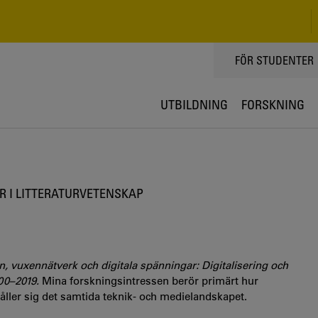
TOPPMENY
FÖR STUDENTER
UTBILDNING
FORSKNING
R I LITTERATURVETENSKAP
, vuxennätverk och digitala spänningar: Digitalisering och
000–2019.
Mina forskningsintressen berör primärt hur
håller sig det samtida teknik- och medielandskapet.