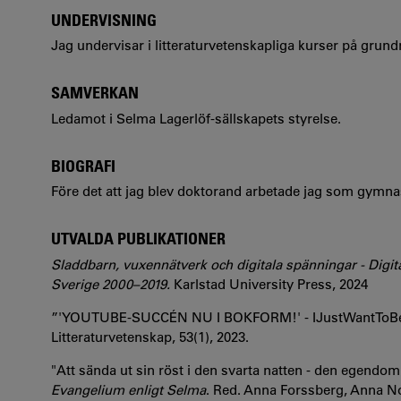
UNDERVISNING
Jag undervisar i litteraturvetenskapliga kurser på grun
SAMVERKAN
Ledamot i Selma Lagerlöf-sällskapets styrelse.
BIOGRAFI
Före det att jag blev doktorand arbetade jag som gymnas
UTVALDA PUBLIKATIONER
Sladdbarn, vuxennätverk och digitala spänningar - Digit
Sverige 2000–2019.
Karlstad University Press, 2024
”'YOUTUBE-SUCCÉN NU I BOKFORM!' - IJustWantToBeCoo
Litteraturvetenskap, 53(1), 2023.
"Att sända ut sin röst i den svarta natten - den egendoml
Evangelium enligt Selma
. Red. Anna Forssberg, Anna No