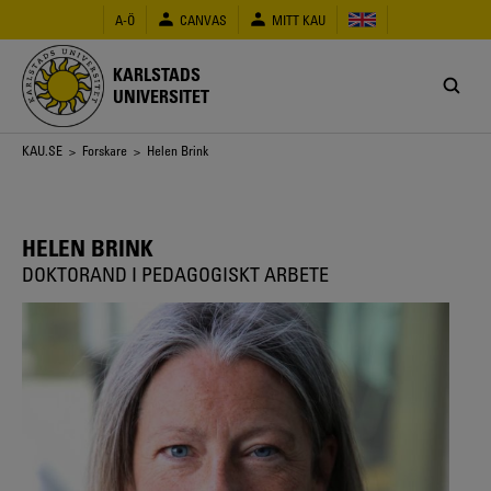
Hoppa
A-Ö
CANVAS
MITT KAU
till
huvudinnehåll
KARLSTADS
UNIVERSITET
Länkstig
KAU.SE
>
Forskare
> Helen Brink
HELEN BRINK
DOKTORAND I PEDAGOGISKT ARBETE